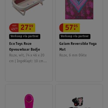
van
27
.
99
57
.
95
49
.
99
Verkoop via partner
Verkoop via partner
Eco Toys Roze
Gaiam Reversible Yoga
Opvouwbaar Badje
Mat
Roze, wit, 74 x 46 x 20
Roze, 6 mm Dikte
cm | Ingeklapt: 10 cm
hoog