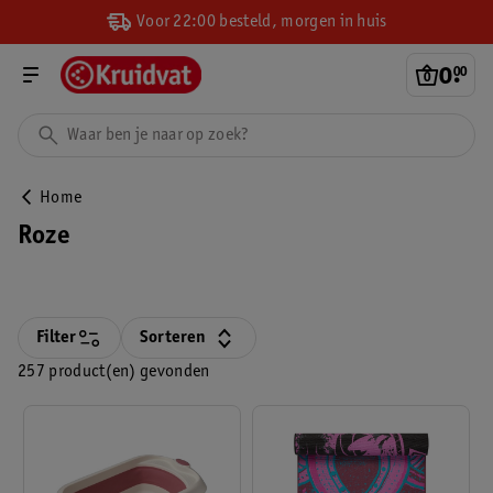
Voor 22:00 besteld, morgen in huis
0
.
00
Home
Roze
Filter
Sorteren
257 product(en) gevonden