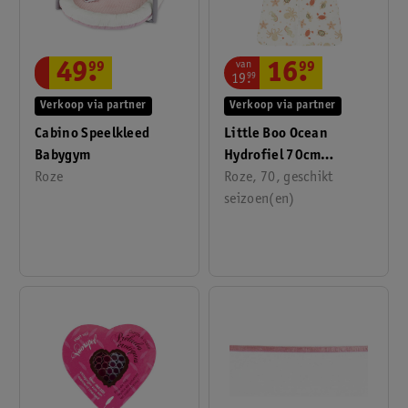
van
16
.
99
49
.
99
19
.
99
Verkoop via partner
Verkoop via partner
Little Boo Ocean
Cabino Speelkleed
Hydrofiel 70cm
Babygym
Slaapzak
Roze, 70, geschikt
Roze
seizoen(en)