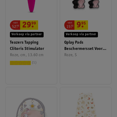
van
van
29
.
99
9
.
95
52
.
99
15
.
00
Verkoop via partner
Verkoop via partner
Teazers Tapping
Qplay Pads
Clitoris Stimulator
Beschermersset Voor
Roze, cm, 13.60 cm
Kinderen Maat S Roze
Roze, S
1