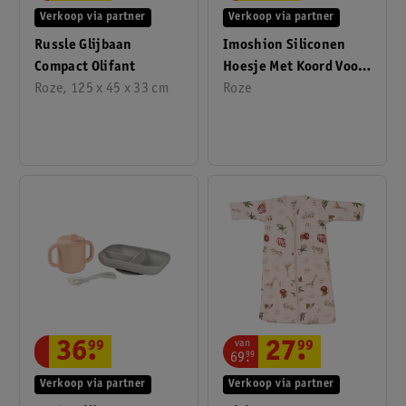
Verkoop via partner
Verkoop via partner
Russle Glijbaan
Imoshion Siliconen
Compact Olifant
Hoesje Met Koord Voor
Roze, 125 x 45 x 33 cm
Apple IPhone 16
Roze
van
27
.
99
36
.
99
69
.
99
Verkoop via partner
Verkoop via partner