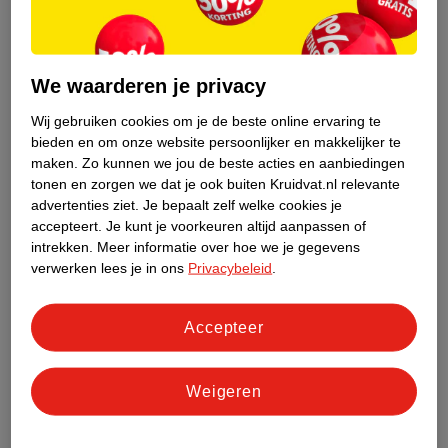
140
.
14
.
198
.
00
* aanbevolen verkoopprijs
Verkoop via partner
leverancier
Snoozebaby Peach
We waarderen je privacy
Verkoop via partner
Blush Slaapzak
Chiara Ferragni Eyelike
Zomer/Lente 0-6 Mnd
roze, 0-6 mnd
Wij gebruiken cookies om je de beste online ervaring te
75SB4BBB-ZS517-439
bieden en om onze website persoonlijker en makkelijker te
Schoudertas
Roze, One Size, 0 L
maken.
Zo kunnen we jou de beste acties en aanbiedingen
tonen en zorgen we dat je ook buiten Kruidvat.nl relevante
advertenties ziet.
Je bepaalt zelf welke cookies je
accepteert.
Je kunt je voorkeuren altijd aanpassen of
intrekken.
Meer informatie over hoe we je gegevens
verwerken lees je in ons
Privacybeleid
.
Accepteer
Weigeren
van
99
99