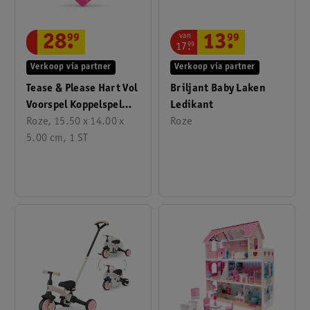
van
28
.
99
13
.
99
17
.
99
Verkoop via partner
Verkoop via partner
Tease & Please Hart Vol
Briljant Baby Laken
Voorspel Koppelspel
Ledikant
Met Spannende
Roze, 15.50 x 14.00 x
Roze
Opdrachten
5.00 cm, 1 ST