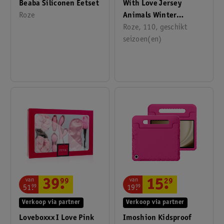
With Love Jersey
Beaba Siliconen Eetset
Animals Winter
Roze
Slaapzak
Roze, 110, geschikt
seizoen(en)
van
van
39
.
99
15
.
29
51
.
99
19
.
99
Verkoop via partner
Verkoop via partner
Loveboxxx I Love Pink
Imoshion Kidsproof