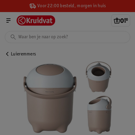
Voor 22:00 besteld, morgen in huis
0
.
00
Luieremmers