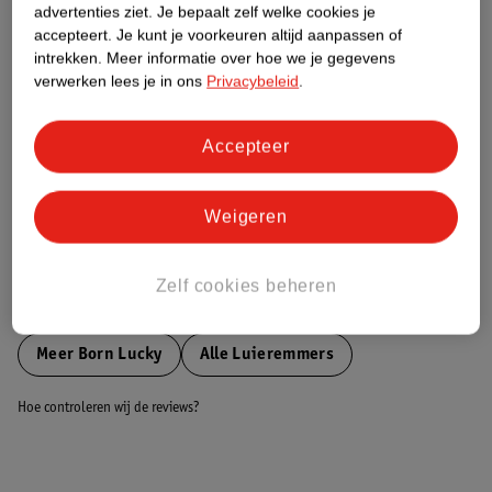
advertenties ziet.
Je bepaalt zelf welke cookies je
accepteert.
Je kunt je voorkeuren altijd aanpassen of
Nature Impact Score
intrekken.
Meer informatie over hoe we je gegevens
verwerken lees je in ons
Privacybeleid
.
Dit product heeft (nog) geen Nature
Impact Score.
Meer informatie
Accepteer
Weigeren
Bestel & Bezorginformatie
Zelf cookies beheren
Bekijk ook
Meer
Born Lucky
Alle Luieremmers
Hoe controleren wij de reviews?