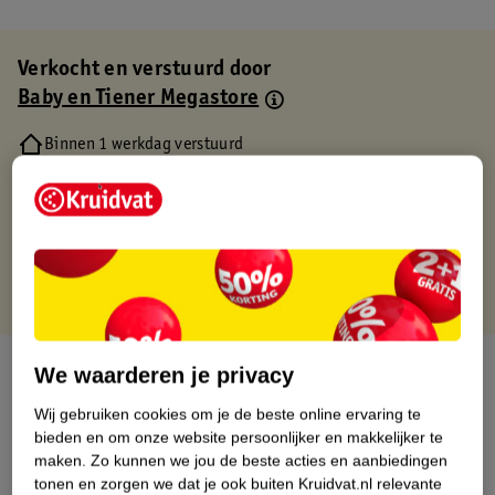
Verkocht en verstuurd door
Baby en Tiener Megastore
Binnen 1 werkdag verstuurd
Gratis thuisbezorgd
Gratis retourneren via verkooppartner.
Gratis punten met je Kruidvat kaart
Over dit product
We waarderen je privacy
Wij gebruiken cookies om je de beste online ervaring te
Productinformatie
bieden en om onze website persoonlijker en makkelijker te
maken.
Zo kunnen we jou de beste acties en aanbiedingen
Etiketinformatie
tonen en zorgen we dat je ook buiten Kruidvat.nl relevante