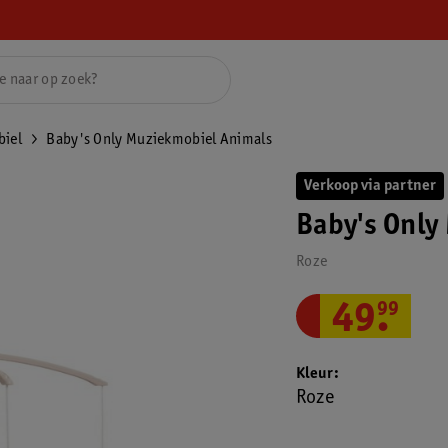
iel
Baby's Only Muziekmobiel Animals
Verkoop via partner
Baby's Only
Roze
49
.
99
Kleur
Roze