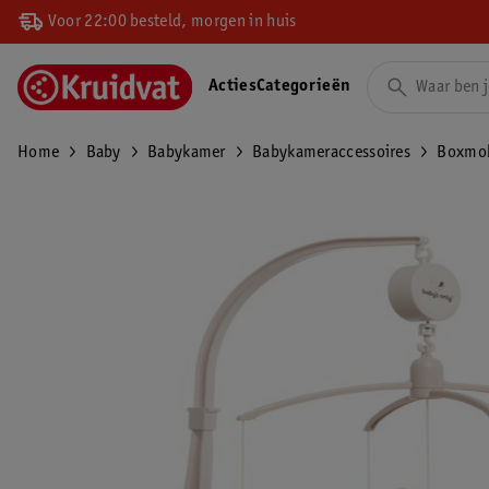
Voor 22:00 besteld, morgen in huis
Acties
Categorieën
Home
Baby
Babykamer
Babykameraccessoires
Boxmob