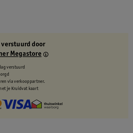
 verstuurd door
ner Megastore
dag verstuurd
zorgd
eren via verkooppartner.
met je Kruidvat kaart