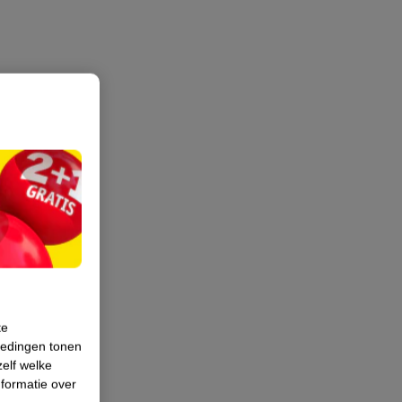
te
iedingen tonen
zelf welke
formatie over