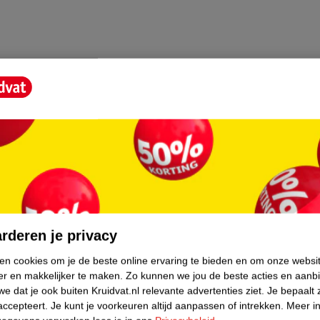
het kindje gaat proberen om zich op handen
core.
rderen je privacy
ken cookies om je de beste online ervaring te bieden en om onze websi
er en makkelijker te maken.
Zo kunnen we jou de beste acties en aanb
e dat je ook buiten Kruidvat.nl relevante advertenties ziet.
Je bepaalt 
accepteert.
Je kunt je voorkeuren altijd aanpassen of intrekken.
Meer in