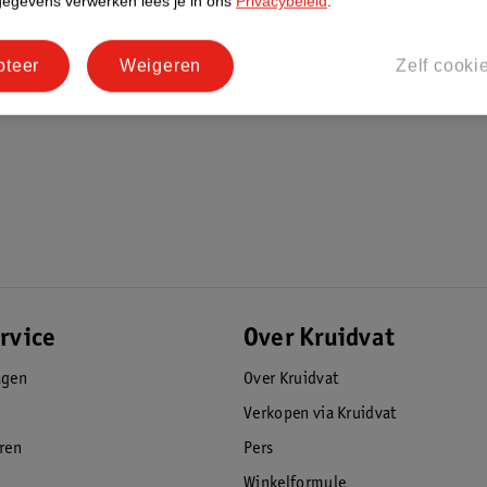
gegevens verwerken lees je in ons
Privacybeleid
.
pteer
Weigeren
Zelf cooki
rvice
Over Kruidvat
agen
Over Kruidvat
Verkopen via Kruidvat
eren
Pers
Winkelformule