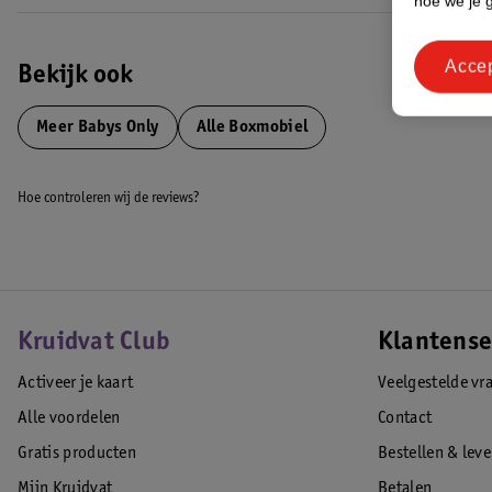
hoe we je 
Acce
Bekijk ook
Meer
Babys Only
Alle Boxmobiel
Hoe controleren wij de reviews?
Kruidvat Club
Klantense
Activeer je kaart
Veelgestelde vr
Alle voordelen
Contact
Gratis producten
Bestellen & lev
Mijn Kruidvat
Betalen