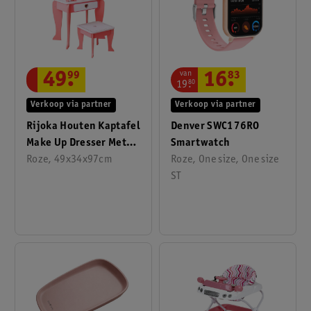
van
16
.
83
49
.
99
19
.
80
Verkoop via partner
Verkoop via partner
Denver SWC176RO
Rijoka Houten Kaptafel
Smartwatch
Make Up Dresser Met
Roze, One size, One size
Krukje En Spiegel
Roze, 49x34x97cm
ST