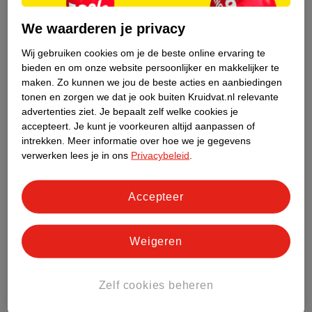
Little Boo Ocean
EasyToys Lily Vibrator
We waarderen je privacy
Hydrofiel 70cm
Roze, 3.00 cm, 20.00 cm
Slaapzak
Roze, 70, geschikt
Wij gebruiken cookies om je de beste online ervaring te
seizoen(en)
bieden en om onze website persoonlijker en makkelijker te
maken.
Zo kunnen we jou de beste acties en aanbiedingen
tonen en zorgen we dat je ook buiten Kruidvat.nl relevante
advertenties ziet.
Je bepaalt zelf welke cookies je
accepteert.
Je kunt je voorkeuren altijd aanpassen of
intrekken.
Meer informatie over hoe we je gegevens
verwerken lees je in ons
Privacybeleid
.
Accepteer
Weigeren
57
.
95
24
.
99
Zelf cookies beheren
Verkoop via partner
Verkoop via partner
Gaiam Reversible Yoga
Bebies First Badzitje