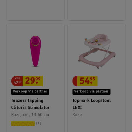
Roze
van
29
.
99
54
.
95
52
.
99
Verkoop via partner
Verkoop via partner
Teazers Tapping
Topmark Loopstoel
Clitoris Stimulator
LEXI
Roze, cm, 13.60 cm
Roze
1