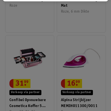
Mat
Roze
Roze, 6 mm Dikte
31
.
99
16
.
99
Verkoop via partner
Verkoop via partner
Confibel Opvouwbare
Alpina Strijkijzer
Cosmetica Koffer 5
MEMIHO11300/0011