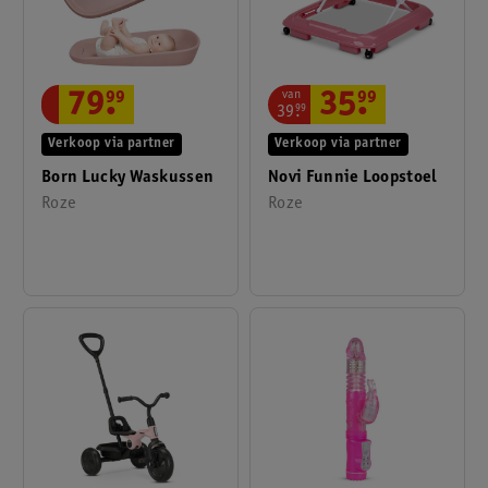
van
79
.
99
35
.
99
39
.
99
Verkoop via partner
Verkoop via partner
Born Lucky Waskussen
Novi Funnie Loopstoel
Roze
Roze