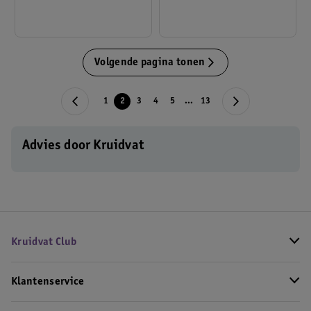
Volgende pagina tonen
1
2
3
4
5
...
13
Advies door Kruidvat
Kruidvat Club
Klantenservice