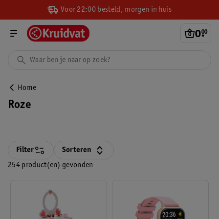
Voor 22:00 besteld, morgen in huis
0
.
00
Home
Roze
Filter
Sorteren
254 product(en) gevonden