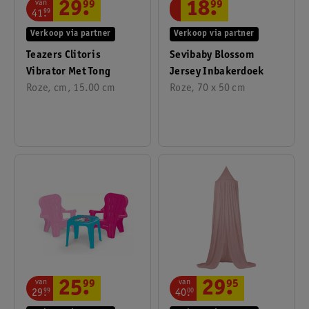
van
29
.
99
18
.
99
41
.
99
Verkoop via partner
Verkoop via partner
Teazers Clitoris
Sevibaby Blossom
Vibrator Met Tong
Jersey Inbakerdoek
Roze, cm, 15.00 cm
Roze, 70 x 50 cm
van
van
25
.
99
29
.
95
29
.
99
40
.
00