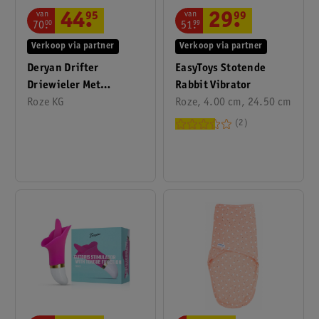
van
van
29
.
99
44
.
95
51
.
99
70
.
00
Verkoop via partner
Verkoop via partner
EasyToys Stotende
Deryan Drifter
Rabbit Vibrator
Driewieler Met
Roze, 4.00 cm, 24.50 cm
Duwstang
Roze KG
2