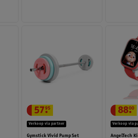
88
.
00
57
.
95
Verkoop via p
Verkoop via partner
AngelTech K
Gymstick Vivid Pump Set