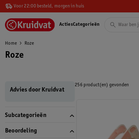
Voor 22:00 besteld, morgen in huis
Acties
Categorieën
Home
Roze
Roze
256 product(en) gevonden
Advies door Kruidvat
Subcategorieën
Beoordeling