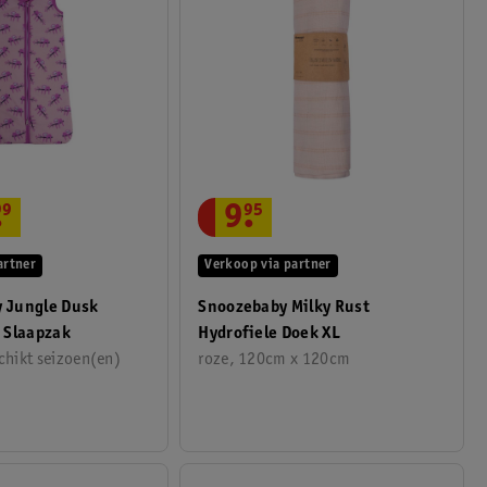
.
99
9
.
95
artner
Verkoop via partner
y Jungle Dusk
Snoozebaby Milky Rust
 Slaapzak
Hydrofiele Doek XL
chikt seizoen(en)
roze, 120cm x 120cm