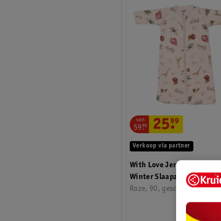
van
25
.
99
59
.
99
Verkoop via partner
With Love Jersey Animals
Winter Slaapzak
Roze, 90, geschikt seizoen(