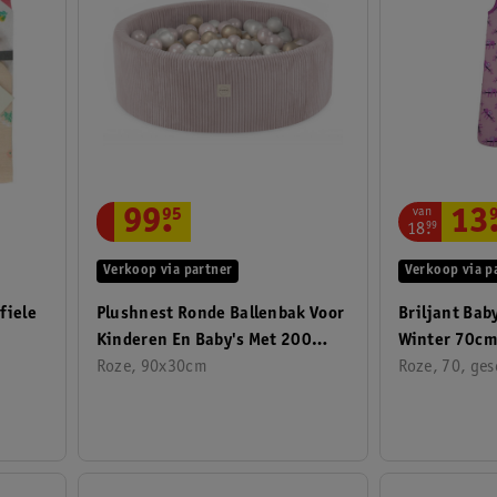
van
99
.
95
13
18
.
99
Verkoop via partner
Verkoop via p
fiele
Plushnest Ronde Ballenbak Voor
Briljant Bab
Kinderen En Baby's Met 200
Winter 70cm
Kleurrijke Ballen
Roze, 90x30cm
Roze, 70, ges