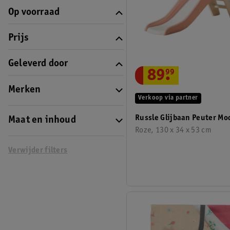
Op voorraad
Prijs
Geleverd door
89
.
99
Merken
Verkoop via partner
Russle Glijbaan Peuter Mo
Maat en inhoud
Roze, 130 x 34 x 53 cm
Verwijder filters