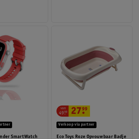
van
27
.
99
49
.
99
artner
Verkoop via partner
inder SmartWatch
Eco Toys Roze Opvouwbaar Badje