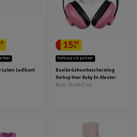
15
.
99
.
99
Verkoop via partner
artner
Buxibo Gehoorbescherming
y Laken Ledikant
Oorkap Voor Baby En Kleuter
Roze, 16x16x7 cm