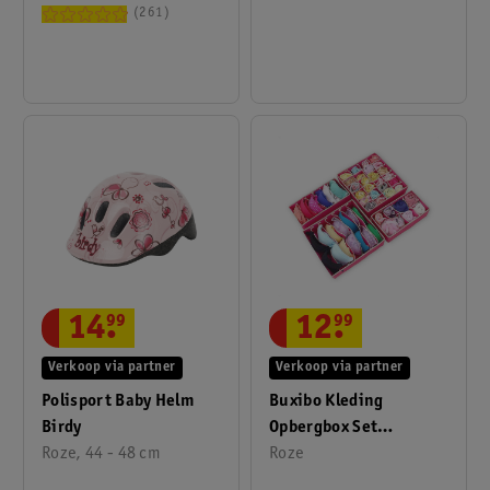
261
14
.
99
12
.
99
Verkoop via partner
Verkoop via partner
Polisport Baby Helm
Buxibo Kleding
Birdy
Opbergbox Set
Roze, 44 - 48 cm
Opvouwbaar 4 Stuks
Roze