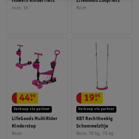
Flowers Kinderfiets
LifeGoods Loopfiets
roze, 16
Roze
44
.
99
19
.
95
Verkoop via partner
Verkoop via partner
LifeGoods MultiRider
KBT Rechthoekig
Kinderstep
Schommelzitje
Roze
Roze, 70 kg, 70 kg