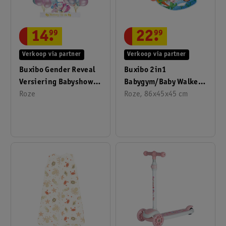
14
.
99
22
.
99
Verkoop via partner
Verkoop via partner
Buxibo Gender Reveal
Buxibo 2in1
Versiering Babyshower
Babygym/Baby Walker
Party Set Party
Roze
Piano Speelmat Voor
Roze, 86x45x45 cm
Decoratie
Baby's