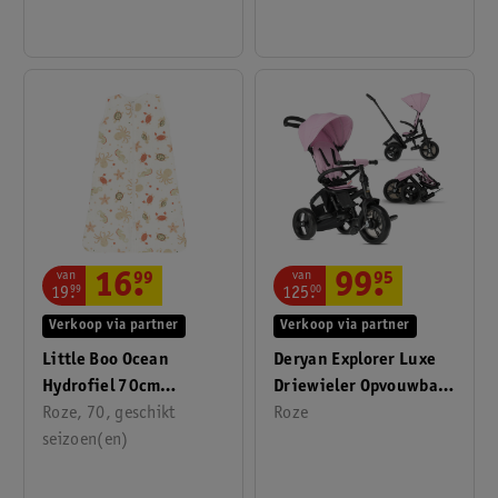
van
van
16
.
99
99
.
95
19
.
99
125
.
00
Verkoop via partner
Verkoop via partner
Little Boo Ocean
Deryan Explorer Luxe
Hydrofiel 70cm
Driewieler Opvouwbaar
Slaapzak
Roze, 70, geschikt
Met Mandje
Roze
seizoen(en)