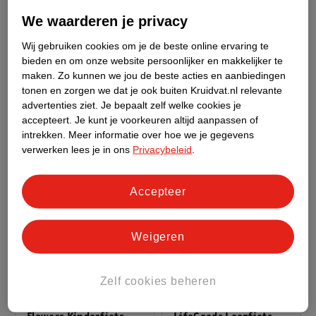
Verkoop via partner
Verkoop via partner
We waarderen je privacy
Imoshion Kidsproof
Mordesign Babynest
Wij gebruiken cookies om je de beste online ervaring te
Backcover Met Handvat
Roze
bieden en om onze website persoonlijker en makkelijker te
Voor IPad 10 (2022)
Roze
maken.
Zo kunnen we jou de beste acties en aanbiedingen
10.9 Inch/ IPad 11
tonen en zorgen we dat je ook buiten Kruidvat.nl relevante
(2025) 11 Inch
advertenties ziet.
Je bepaalt zelf welke cookies je
accepteert.
Je kunt je voorkeuren altijd aanpassen of
intrekken.
Meer informatie over hoe we je gegevens
verwerken lees je in ons
Privacybeleid
.
Accepteer
Weigeren
179
.
00
35
.
99
Zelf cookies beheren
Verkoop via partner
Verkoop via partner