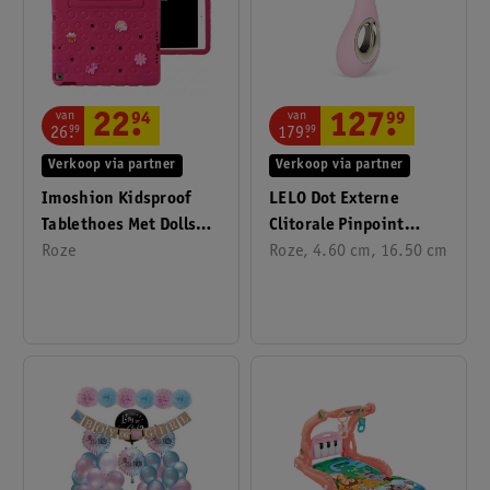
van
van
22
.
94
127
.
99
26
.
99
179
.
99
Verkoop via partner
Verkoop via partner
Imoshion Kidsproof
LELO Dot Externe
Tablethoes Met Dolls
Clitorale Pinpoint
Voor IPad 9 (2021)
Roze
Vibrator
Roze, 4.60 cm, 16.50 cm
10.2 Inch/ IPad 7
(2019) 10.2 Inch/
IPad 8 (2020) 10.2
Inch