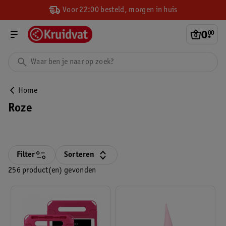
Voor 22:00 besteld, morgen in huis
0
.
00
Home
Roze
Filter
Sorteren
256 product(en) gevonden