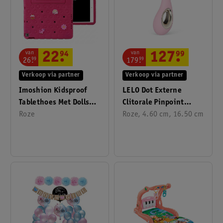
van
van
22
.
94
127
.
99
26
.
99
179
.
99
Verkoop via partner
Verkoop via partner
Imoshion Kidsproof
LELO Dot Externe
Tablethoes Met Dolls
Clitorale Pinpoint
Voor IPad 9 (2021)
Roze
Vibrator
Roze, 4.60 cm, 16.50 cm
10.2 Inch/ IPad 7
(2019) 10.2 Inch/
IPad 8 (2020) 10.2
Inch