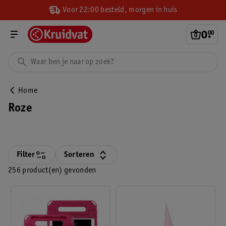
Voor 22:00 besteld, morgen in huis
0
.
00
Home
Roze
Filter
Sorteren
256 product(en) gevonden