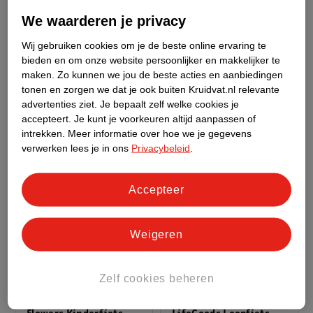
Verkoop via partner
Verkoop via partner
We waarderen je privacy
Imoshion Kidsproof
Mordesign Babynest
Wij gebruiken cookies om je de beste online ervaring te
Backcover Met Handvat
Roze
bieden en om onze website persoonlijker en makkelijker te
Voor IPad 10 (2022)
Roze
maken.
Zo kunnen we jou de beste acties en aanbiedingen
10.9 Inch/ IPad 11
tonen en zorgen we dat je ook buiten Kruidvat.nl relevante
(2025) 11 Inch
advertenties ziet.
Je bepaalt zelf welke cookies je
accepteert.
Je kunt je voorkeuren altijd aanpassen of
intrekken.
Meer informatie over hoe we je gegevens
verwerken lees je in ons
Privacybeleid
.
Accepteer
Weigeren
179
.
00
35
.
99
Zelf cookies beheren
Verkoop via partner
Verkoop via partner