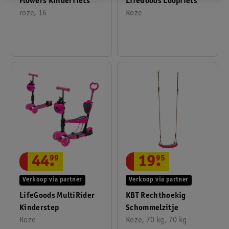
Flowers Kinderfiets
LifeGoods Loopfiets
roze, 16
Roze
44
.
99
19
.
95
Verkoop via partner
Verkoop via partner
LifeGoods MultiRider
KBT Rechthoekig
Kinderstep
Schommelzitje
Roze
Roze, 70 kg, 70 kg