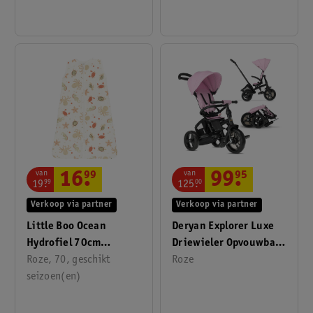
van
van
16
.
99
99
.
95
19
.
99
125
.
00
Verkoop via partner
Verkoop via partner
Little Boo Ocean
Deryan Explorer Luxe
Hydrofiel 70cm
Driewieler Opvouwbaar
Slaapzak
Roze, 70, geschikt
Met Mandje
Roze
seizoen(en)