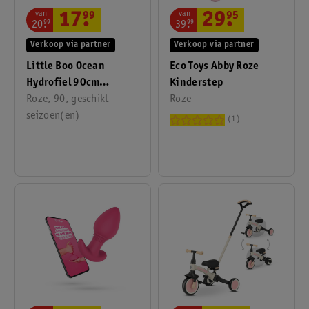
van
van
17
.
99
29
.
95
20
.
99
39
.
99
Verkoop via partner
Verkoop via partner
Little Boo Ocean
Eco Toys Abby Roze
Hydrofiel 90cm
Kinderstep
Slaapzak
Roze, 90, geschikt
Roze
seizoen(en)
1