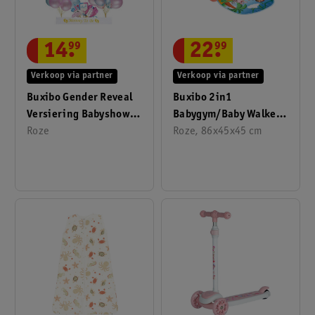
14
.
99
22
.
99
Verkoop via partner
Verkoop via partner
Buxibo Gender Reveal
Buxibo 2in1
Versiering Babyshower
Babygym/Baby Walker
Party Set Party
Roze
Piano Speelmat Voor
Roze, 86x45x45 cm
Decoratie
Baby's