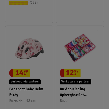
261
14
.
99
12
.
99
Verkoop via partner
Verkoop via partner
Polisport Baby Helm
Buxibo Kleding
Birdy
Opbergbox Set
Roze, 44 - 48 cm
Opvouwbaar 4 Stuks
Roze