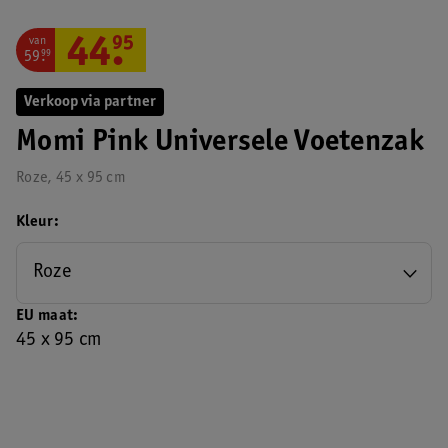
van
44
.
95
59
.
99
Verkoop via partner
Momi Pink Universele Voetenzak
Roze, 45 x 95 cm
Kleur
Roze
EU maat
45 x 95 cm