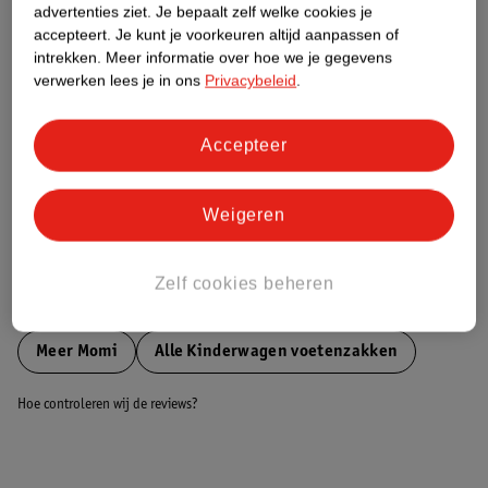
advertenties ziet.
Je bepaalt zelf welke cookies je
accepteert.
Je kunt je voorkeuren altijd aanpassen of
Nature Impact Score
intrekken.
Meer informatie over hoe we je gegevens
verwerken lees je in ons
Privacybeleid
.
Dit product heeft (nog) geen Nature
Impact Score.
Meer informatie
Accepteer
Weigeren
Bestel & Bezorginformatie
Zelf cookies beheren
Bekijk ook
Meer
Momi
Alle Kinderwagen voetenzakken
Hoe controleren wij de reviews?