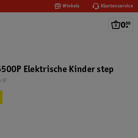
Winkels
Klantenservice
0
.
00
500P Elektrische Kinder step
e ST