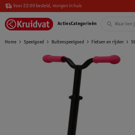
Voor 22:00 besteld, morgen in huis
Acties
Categorieën
Home
Speelgoed
Buitenspeelgoed
Fietsen en rijden
S