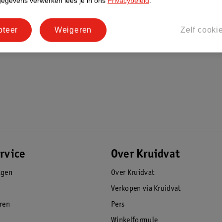
gegevens verwerken lees je in ons
Privacybeleid
.
fhankelijk van gebruiksomstandigheden. De
ter – klaar voor het volgende avontuur.
pteer
Weigeren
Zelf cooki
kinetische LED-technologie. Dat ziet er niet
 rubberen achterwiel zorgt voor extra grip en
rvice
Over Kruidvat
agen
Over Kruidvat
Verkopen via Kruidvat
eren
Pers
Winkelformule