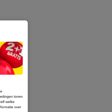
te
iedingen tonen
zelf welke
formatie over