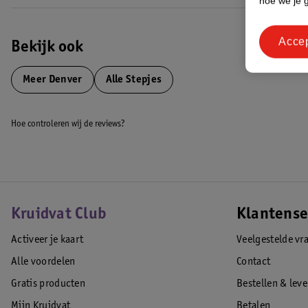
hoe we je 
De ingebouwde lithiumbatterij van 2500mAh biedt tot 6 km bereik, a
step is in ongeveer 2 uur volledig opgeladen met de meegeleverde adap
Acce
Opvallende wielen met LED-verlichting
Bekijk ook
Tijdens het rijden lichten de 5” PU voorwielen automatisch op dankzij 
alleen leuk uit, maar verhoogt ook de zichtbaarheid in het donker. Het
Meer
Denver
Alle Stepjes
controle.
EAN code:5706751082108
Hoe controleren wij de reviews?
Kruidvat Club
Klantense
Activeer je kaart
Veelgestelde vr
Alle voordelen
Contact
Gratis producten
Bestellen & lev
Mijn Kruidvat
Betalen