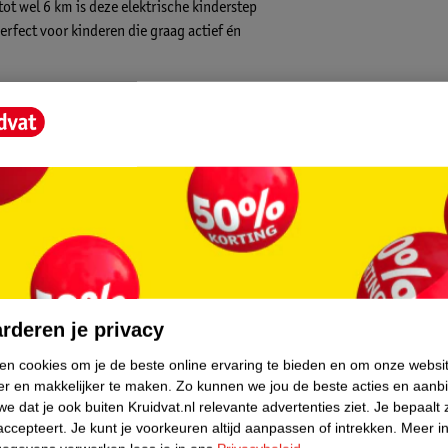
tot wel 6 km
is deze
elektrische
kinderstep
erfect voor kinderen die graag actief én
core.
noeg voor plezier, maar veilig voor jonge
er op elektrische ondersteuning via de
rderen je privacy
ken cookies om je de beste online ervaring te bieden en om onze websi
er en makkelijker te maken.
Zo kunnen we jou de beste acties en aanb
op te bergen of mee te nemen. Ideaal voor
e dat je ook buiten Kruidvat.nl relevante advertenties ziet.
Je bepaalt 
accepteert.
Je kunt je voorkeuren altijd aanpassen of intrekken.
Meer in