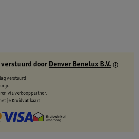
 verstuurd door
Denver Benelux B.V.
dag verstuurd
zorgd
eren via verkooppartner.
met je Kruidvat kaart