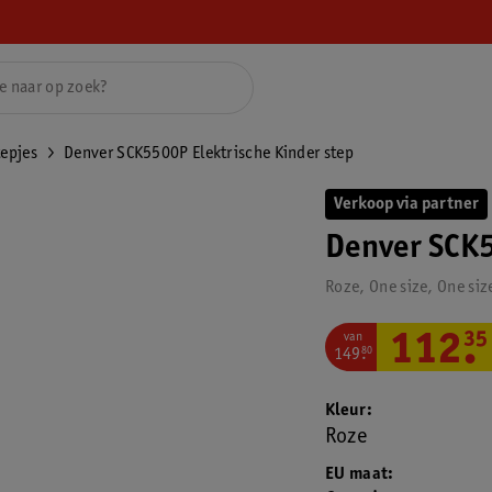
tepjes
Denver SCK5500P Elektrische Kinder step
Verkoop via partner
Denver SCK5
Roze, One size, One siz
van
112
.
35
149
.
80
Kleur
Roze
EU maat