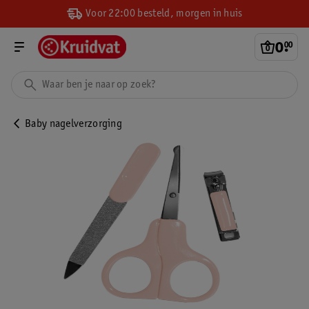
Voor 22:00 besteld, morgen in huis
0
.
00
Baby nagelverzorging