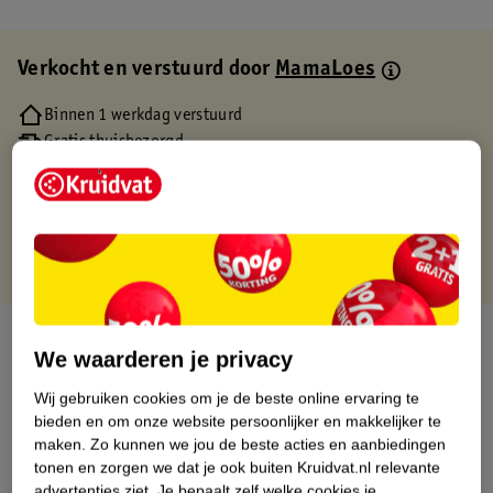
Verkocht en verstuurd door
MamaLoes
Binnen 1 werkdag verstuurd
Gratis thuisbezorgd
Gratis retourneren via verkooppartner.
Gratis punten met je Kruidvat kaart
Over dit product
We waarderen je privacy
Productinformatie
Wij gebruiken cookies om je de beste online ervaring te
bieden en om onze website persoonlijker en makkelijker te
maken.
Zo kunnen we jou de beste acties en aanbiedingen
Etiketinformatie
tonen en zorgen we dat je ook buiten Kruidvat.nl relevante
advertenties ziet.
Je bepaalt zelf welke cookies je