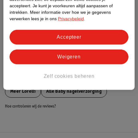
accepteert.
Je kunt je voorkeuren altijd aanpassen of
Nature Impact Score
intrekken.
Meer informatie over hoe we je gegevens
Dit product heeft (nog) geen Nature
verwerken lees je in ons
Privacybeleid
.
Impact Score.
Meer informatie
Accepteer
Bestel & Bezorginformatie
Weigeren
Zelf cookies beheren
Bekijk ook
Meer
Lorelli
Alle Baby nagelverzorging
Hoe controleren wij de reviews?