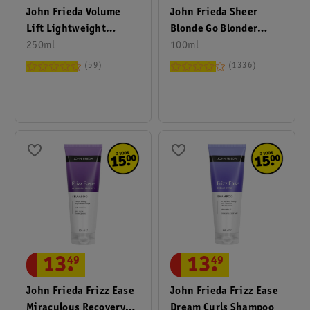
John Frieda Volume
John Frieda Sheer
Lift Lightweight
Blonde Go Blonder
Conditioner
250ml
Controlled Lightening
100ml
Haarspray
59
1336
13
.
49
13
.
49
John Frieda Frizz Ease
John Frieda Frizz Ease
Miraculous Recovery
Dream Curls Shampoo