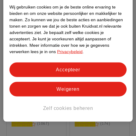
233
14577
Wij gebruiken cookies om je de beste online ervaring te
bieden en om onze website persoonlijker en makkelijker te
maken.
Zo kunnen we jou de beste acties en aanbiedingen
tonen en zorgen we dat je ook buiten Kruidvat.nl relevante
advertenties ziet.
Je bepaalt zelf welke cookies je
accepteert.
Je kunt je voorkeuren altijd aanpassen of
intrekken.
Meer informatie over hoe we je gegevens
verwerken lees je in ons
Privacybeleid
.
Accepteer
14
.
99
12
.
49
Weigeren
John Frieda Frizz Ease
John Frieda Volume
All-In-1 Extra Strength
Lift Lightweight
Zelf cookies beheren
Serum
50ml
Haarspray
250ml
1067
174