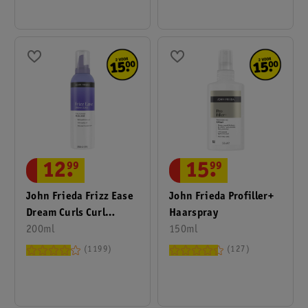
12
.
99
15
.
99
John Frieda Frizz Ease
John Frieda Profiller+
Dream Curls Curl
Haarspray
Reviver Mousse
200ml
150ml
1199
127