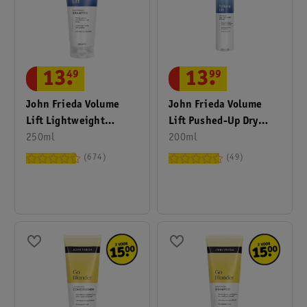
13
.
49
13
.
99
John Frieda Volume
John Frieda Volume
Lift Lightweight
Lift Pushed-Up Dry
Shampoo
250ml
Texture Spray
200ml
674
49