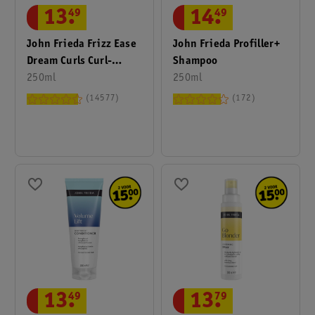
13
.
49
14
.
49
John Frieda Frizz Ease
John Frieda Profiller+
Dream Curls Curl-
Shampoo
Defining Conditioner
250ml
250ml
14577
172
13
.
49
13
.
79