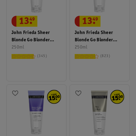
13
.
49
13
.
49
John Frieda Sheer
John Frieda Sheer
Blonde Go Blonder
Blonde Go Blonder
Lightening
250ml
Lightening Shampoo
250ml
Conditioner
345
823