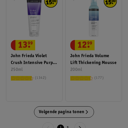
13
.
99
12
.
99
John Frieda Violet
John Frieda Volume
Crush Intensive Purple
Lift Thickening Mousse
Shampoo
250ml
200ml
1342
177
Volgende pagina tonen