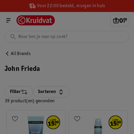
Voor 22:00 besteld, morgen in huis
0
.
00
All Brands
John Frieda
Filter
Sorteren
39 product(en) gevonden