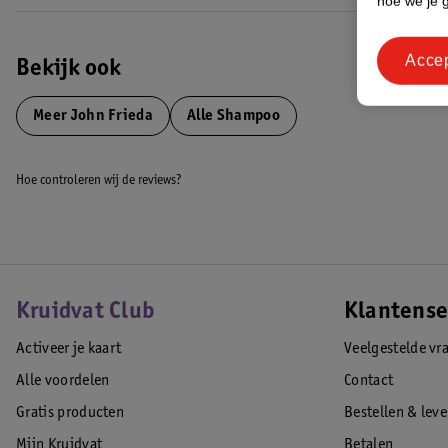
hoe we je 
Acce
Bekijk ook
Meer
John Frieda
Alle Shampoo
Hoe controleren wij de reviews?
Kruidvat Club
Klantense
Activeer je kaart
Veelgestelde vr
Alle voordelen
Contact
Gratis producten
Bestellen & lev
Mijn Kruidvat
Betalen