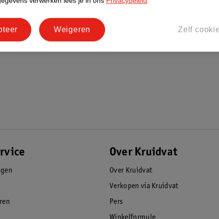
gegevens verwerken lees je in ons
Privacybeleid
.
pteer
Weigeren
Zelf cooki
rvice
Over Kruidvat
agen
Over Kruidvat
Verkopen via Kruidvat
eren
Pers
Winkelformule