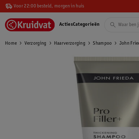
Voor 22:00 besteld, morgen in huis
Acties
Categorieën
Home
Verzorging
Haarverzorging
Shampoo
John Frie