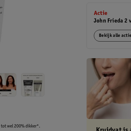
Actie
John Frieda 2 
Bekijk alle act
r tot wel 200% dikker*.
Kruidvat is 