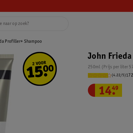
da Profiller+ Shampoo
John Frieda
250ml
Prijs per
liter
5
172
(4.22/5)
14
.
49