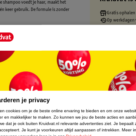
De shampoo voedt je haar, maakt het
 één keer gebruik. De formule is zonder
Gratis ophalen
Op werkdagen v
Gratis thuisbe
ediënten.
Gratis retourn
Gratis punten 
core.
rderen je privacy
ken cookies om je de beste online ervaring te bieden en om onze websi
er en makkelijker te maken.
Zo kunnen we jou de beste acties en aanb
e dat je ook buiten Kruidvat.nl relevante advertenties ziet.
Je bepaalt 
accepteert.
Je kunt je voorkeuren altijd aanpassen of intrekken.
Meer in