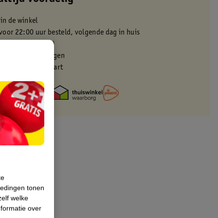
 in de winkel
oor 22:00 uur besteld, volgende dag in huis
zorgd vanaf 50.00
eren binnen 30 dagen
met je Kruidvat kaart
te
iedingen tonen
zelf welke
formatie over