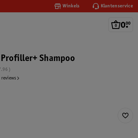
Winkels
Klantenservice
0
.
00
 Profiller+ Shampoo
7.96
 reviews