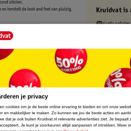
zond uitzien.
en herstelt de look and feel van pluizig,
Kruidvat is 
Gratis ophalen
omstige schade voorkomen. Voor gezond
Op werkdagen v
Gratis thuisbe
Gratis retourn
epairing Shampoo:
Gratis punten 
core.
rderen je privacy
ken cookies om je de beste online ervaring te bieden en om onze websi
er en makkelijker te maken.
Zo kunnen we jou de beste acties en aanb
e dat je ook buiten Kruidvat.nl relevante advertenties ziet.
Je bepaalt 
accepteert.
Je kunt je voorkeuren altijd aanpassen of intrekken.
Meer in