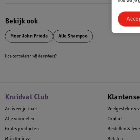
hoe we je 
Acce
Bekijk ook
Meer
John Frieda
Alle Shampoo
Hoe controleren wij de reviews?
Kruidvat Club
Klantense
Activeer je kaart
Veelgestelde vr
Alle voordelen
Contact
Gratis producten
Bestellen & lev
Mijn Kruidvat
Betalen