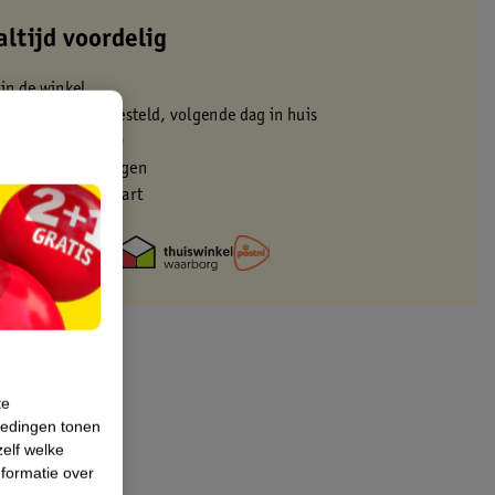
altijd voordelig
 in de winkel
oor 22:00 uur besteld, volgende dag in huis
zorgd vanaf 50.00
eren binnen 30 dagen
met je Kruidvat kaart
te
iedingen tonen
zelf welke
formatie over