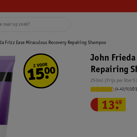
da Frizz Ease Miraculous Recovery Repairing Shampoo
John Frieda
Repairing 
250ml
Prijs per
liter
5
101
(4.42/5)
13
.
49