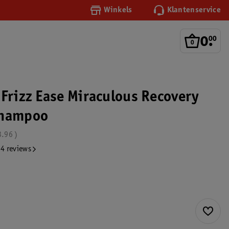
Winkels
Klantenservice
0
.
00
 Frizz Ease Miraculous Recovery
Shampoo
3.96
4 reviews