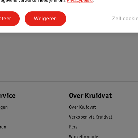
gegevens verwerken lees je in ons
Privacybeleid
.
pteer
Weigeren
Zelf cooki
rvice
Over Kruidvat
agen
Over Kruidvat
Verkopen via Kruidvat
eren
Pers
Winkelformule