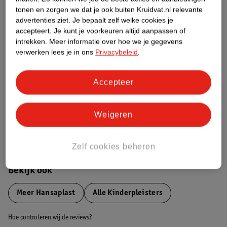
tonen en zorgen we dat je ook buiten Kruidvat.nl relevante
advertenties ziet.
Je bepaalt zelf welke cookies je
Etiketinformatie
accepteert.
Je kunt je voorkeuren altijd aanpassen of
intrekken.
Meer informatie over hoe we je gegevens
verwerken lees je in ons
Privacybeleid
.
Nature Impact Score
Dit product heeft (nog) geen Nature
Impact Score.
Accepteer
Meer informatie
Weigeren
Bestel & Bezorginformatie
Zelf cookies beheren
Bekijk ook
Meer
Hansaplast
Alle Kinderpleisters
Hoe controleren wij de reviews?