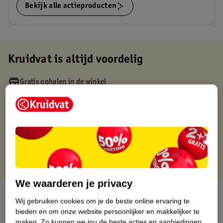
Bekijk alle actieproducten
Kruidvat is altijd voordelig
Gratis ophalen in de winkel
Op werkdagen voor 22:00 uur besteld, volgende dag in huis
Gratis thuisbezorgd vanaf 50.00
Gratis retourneren binnen 30 dagen
Gratis punten met je Kruidvat kaart
We waarderen je privacy
Over dit product
Wij gebruiken cookies om je de beste online ervaring te
bieden en om onze website persoonlijker en makkelijker te
Productinformatie
maken.
Zo kunnen we jou de beste acties en aanbiedingen