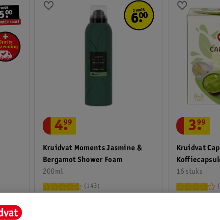
4
.
99
3
.
99
Kruidvat Moments Jasmine &
Kruidvat Ca
Z
Bergamot Shower Foam
Koffiecapsul
200ml
16 stuks
143