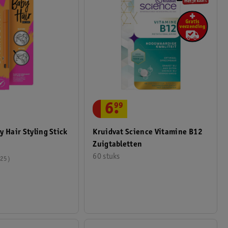
6
.
99
y Hair Styling Stick
Kruidvat Science Vitamine B12
Zuigtabletten
60 stuks
25