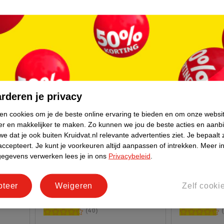
rderen je privacy
ken cookies om je de beste online ervaring te bieden en om onze websi
er en makkelijker te maken.
Zo kunnen we jou de beste acties en aanb
e dat je ook buiten Kruidvat.nl relevante advertenties ziet.
Je bepaalt 
accepteert.
Je kunt je voorkeuren altijd aanpassen of intrekken.
Meer in
3
.
49
4
.
99
gegevens verwerken lees je in ons
Privacybeleid
.
Kruidvat Moments Peony & Yuzu
Kruidvat Mo
Hand Soap
Grape Seed 
pteer
Weigeren
Zelf cooki
300ml
200ml
40