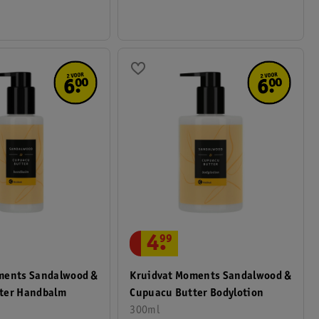
4
.
99
ments Sandalwood &
Kruidvat Moments Sandalwood &
ter Handbalm
Cupuacu Butter Bodylotion
300ml