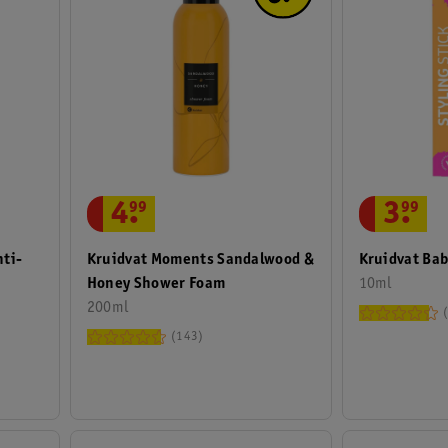
4
.
99
3
.
99
nti-
Kruidvat Moments Sandalwood &
Kruidvat Bab
Honey Shower Foam
10ml
200ml
143