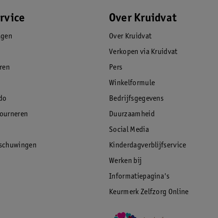
rvice
Over Kruidvat
agen
Over Kruidvat
Verkopen via Kruidvat
eren
Pers
Winkelformule
do
Bedrijfsgegevens
tourneren
Duurzaamheid
Social Media
rschuwingen
Kinderdagverblijfservice
Werken bij
Informatiepagina's
Keurmerk Zelfzorg Online