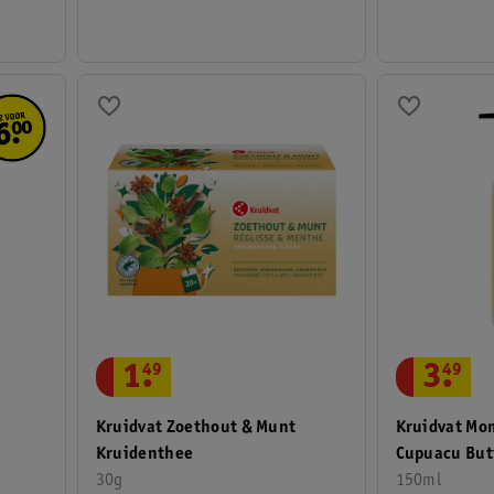
1
.
49
3
.
49
&
Kruidvat Zoethout & Munt
Kruidvat Mo
Kruidenthee
Cupuacu But
30g
150ml