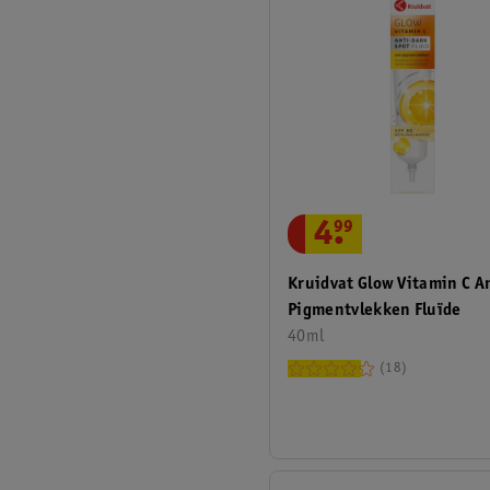
4
.
99
Kruidvat Glow Vitamin C A
Pigmentvlekken Fluïde
40ml
18