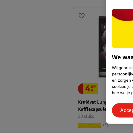
We waa
Wij gebrui
persoonlijk
en zorgen w
cookies je 
4
.
49
hoe we je 
Kruidvat Lungo Intense
Koffiecapsules
Acce
20 stuks
5