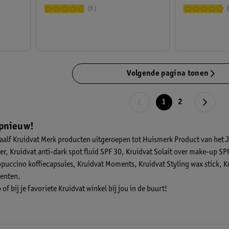
6
Volgende pagina tonen
1
2
opnieuw!
aalf Kruidvat Merk producten
uitgeroepen tot
Huismerk Product van het 
, Kruidvat anti-dark spot fluid SPF 30, Kruidvat Solait over make-up SPF
puccino koffiecapsules, Kruidvat Moments, Kruidvat Styling wax stick, Kru
menten.
f bij je favoriete Kruidvat winkel bij jou in de buurt!