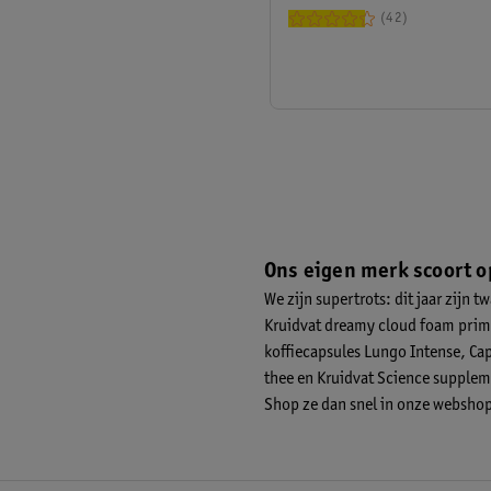
42
Ons eigen merk scoort 
We zijn supertrots: dit jaar zijn
tw
Kruidvat dreamy cloud foam primer
koffiecapsules Lungo Intense, Cap
thee en Kruidvat Science supple
Shop ze dan snel in onze webshop o