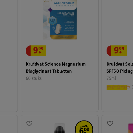
9
.
99
9
.
99
Kruidvat Sol
Kruidvat Science Magnesium
SPF50 Fixing
Bisglycinaat Tabletten
75ml
60 stuks