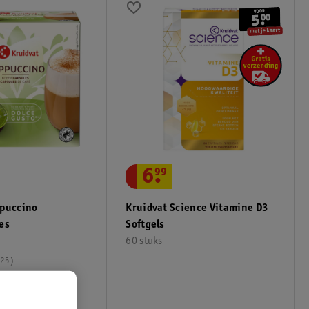
6
.
99
ppuccino
Kruidvat Science Vitamine D3
es
Softgels
60 stuks
25