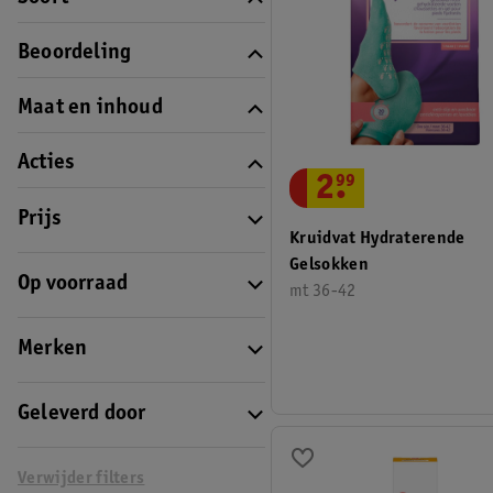
Beoordeling
Maat en inhoud
Acties
2
.
99
Prijs
Kruidvat Hydraterende
Gelsokken
Op voorraad
mt 36-42
Merken
Geleverd door
Verwijder filters