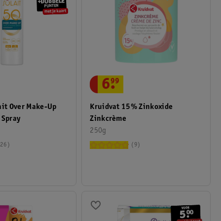
6
.
99
ait Over Make-Up
Kruidvat 15% Zinkoxide
 Spray
Zinkcrème
250g
26
9