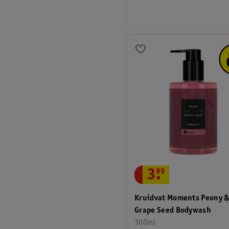
3
.
99
Kruidvat Moments Peony 
Grape Seed Bodywash
300ml