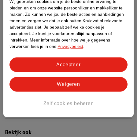
Wij gebruiken cookies om je de beste online ervaring te
bieden en om onze website persoonlijker en makkelijker te
Etiketinformatie
maken.
Zo kunnen we jou de beste acties en aanbiedingen
tonen en zorgen we dat je ook buiten Kruidvat.nl relevante
advertenties ziet.
Je bepaalt zelf welke cookies je
Nature Impact Score
accepteert.
Je kunt je voorkeuren altijd aanpassen of
intrekken.
Meer informatie over hoe we je gegevens
Rood (-) = hoge impact op het milieu.
verwerken lees je in ons
Privacybeleid
.
Groen (+) = lage impact op het milieu.
Gebaseerd op wereldwijde
gemiddelden.
Accepteer
Nature Impact Score: 30%
Weigeren
Koffie/Koffievervangers gemiddelde: 16%
Hogere score betekent lagere impact
Zelf cookies beheren
Bestel & Bezorginformatie
Bekijk ook