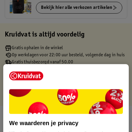
Bekijk hier alle verkozen artikelen
Kruidvat is altijd voordelig
Gratis ophalen in de winkel
Op werkdagen voor 22:00 uur besteld, volgende dag in huis
Gratis thuisbezorgd vanaf 50.00
Gratis retourneren binnen 30 dagen
Gratis punten met je Kruidvat kaart
Over dit product
We waarderen je privacy
Productinformatie