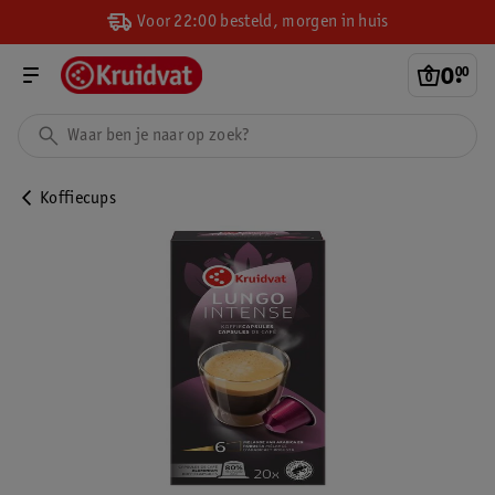
Voor 22:00 besteld, morgen in huis
0
.
00
Koffiecups