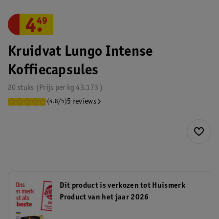
4
.
49
Kruidvat Lungo Intense
Koffiecapsules
20 stuks
Prijs per
kg
43.173
5 reviews
(4.8/5)
Dit product is verkozen tot Huismerk
Product van het jaar 2026