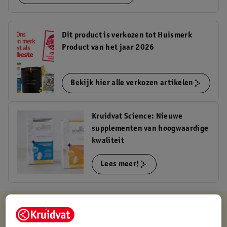
Dit product is verkozen tot Huismerk
Product van het jaar 2026
Bekijk hier alle verkozen artikelen
Kruidvat Science: Nieuwe
supplementen van hoogwaardige
kwaliteit
Lees meer!
Kruidvat is altijd voordelig