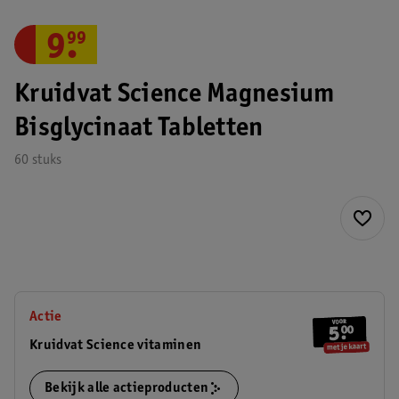
9
.
99
Kruidvat Science Magnesium
Bisglycinaat Tabletten
60 stuks
Actie
Kruidvat Science vitaminen
Bekijk alle actieproducten