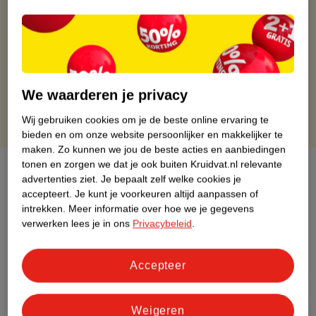
Gratis ophalen in de winkel
Op werkdagen voor 22:00 uur besteld, volgende dag in huis
Gratis thuisbezorgd vanaf 50.00
Gratis retourneren binnen 30 dagen
Gratis punten met je Kruidvat kaart
We waarderen je privacy
Wij gebruiken cookies om je de beste online ervaring te
bieden en om onze website persoonlijker en makkelijker te
maken.
Zo kunnen we jou de beste acties en aanbiedingen
tonen en zorgen we dat je ook buiten Kruidvat.nl relevante
Over dit product
advertenties ziet.
Je bepaalt zelf welke cookies je
accepteert.
Je kunt je voorkeuren altijd aanpassen of
Productinformatie
intrekken.
Meer informatie over hoe we je gegevens
verwerken lees je in ons
Privacybeleid
.
Etiketinformatie
Accepteer
Nature Impact Score
Dit product heeft (nog) geen Nature
Weigeren