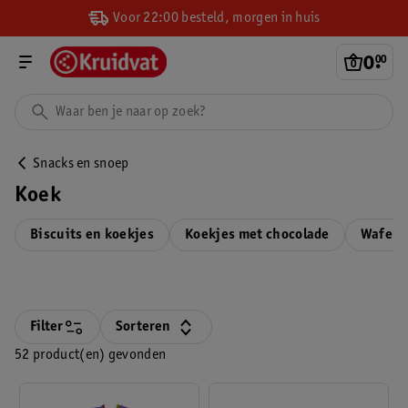
Voor 22:00 besteld, morgen in huis
0
.
00
Snacks en snoep
Koek
Biscuits en koekjes
Koekjes met chocolade
Wafels 
Filter
Sorteren
52 product(en) gevonden