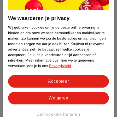
van
van
25
.
49
21
.
49
28
.
79
23
.
95
We waarderen je privacy
Verkoop via partner
Verkoop via partner
Wij gebruiken cookies om je de beste online ervaring te
Lotus Wafel
Lotus Collection Box
bieden en om onze website persoonlijker en makkelijker te
Assortiment Met Gratis
Met Biscoff,
maken.
Zo kunnen we jou de beste acties en aanbiedingen
Keukenhanddoek
912.5g
Botergaletjes En
242g
tonen en zorgen we dat je ook buiten Kruidvat.nl relevante
Krokante Wafels In Tin
advertenties ziet.
Je bepaalt zelf welke cookies je
Box
accepteert.
Je kunt je voorkeuren altijd aanpassen of
intrekken.
Meer informatie over hoe we je gegevens
verwerken lees je in ons
Privacybeleid
.
Accepteer
Weigeren
van
10
.
99
2
.
89
Zelf cookies beheren
99