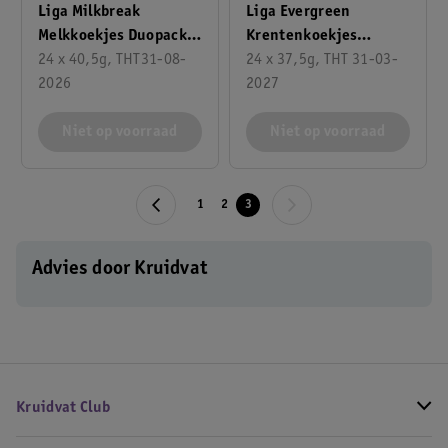
Liga Milkbreak
Liga Evergreen
Melkkoekjes Duopacks
Krentenkoekjes
XL
24 x 40,5g, THT31-08-
Duopacks XL
24 x 37,5g, THT 31-03-
2026
2027
Niet op voorraad
Niet op voorraad
1
2
3
Advies door Kruidvat
Kruidvat Club