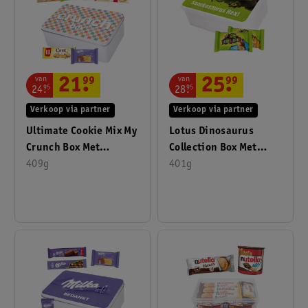
van
van
21
.
99
25
.
99
24
.
95
28
.
95
Verkoop via partner
Verkoop via partner
Ultimate Cookie Mix My
Lotus Dinosaurus
Crunch Box Met
Collection Box Met
Koekjes En Snacks In
409g
Granen En Chocolade
401g
Tin Box
Koekjes