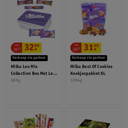
van
van
32
.
99
31
.
49
36
.
49
36
.
95
Verkoop via partner
Verkoop via partner
Milka Leo Mix
Milka Best Of Cookies
Collection Box Met Leo
Koekjespakket XL
White, Leo Melk, Leo
689g
1084g
Go, Leo Crispy Choco
En Leo Crispy Hazelnut