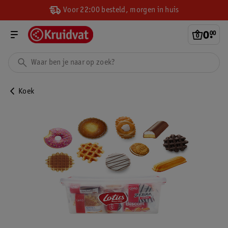
Voor 22:00 besteld, morgen in huis
0
.
00
Koek