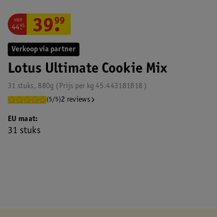
van
39
.
99
44
.
95
Verkoop via partner
Lotus Ultimate Cookie Mix
31 stuks, 880g
Prijs per
kg
45.443181818
2 reviews
(5/5)
EU maat
31 stuks