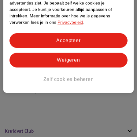
advertenties ziet.
Je bepaalt zelf welke cookies je
Dit product heeft (nog) geen Nature
accepteert.
Je kunt je voorkeuren altijd aanpassen of
Impact Score.
intrekken.
Meer informatie over hoe we je gegevens
Meer informatie
verwerken lees je in ons
Privacybeleid
.
Accepteer
Bestel & Bezorginformatie
Weigeren
Bekijk ook
Meer
Lotus
Alle Koek
Zelf cookies beheren
Hoe controleren wij de reviews?
Kruidvat Club