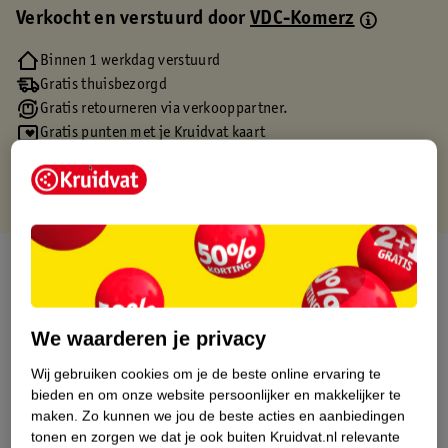
Verkocht en verstuurd door
VDC-Komerz
Binnen 1 werkdag verstuurd
Gratis thuisbezorgd
Gratis retourneren via verkooppartner.
Gratis punten met je Kruidvat kaart
Over dit product
Productinformatie
We waarderen je privacy
Etiketinformatie
Wij gebruiken cookies om je de beste online ervaring te
bieden en om onze website persoonlijker en makkelijker te
maken.
Zo kunnen we jou de beste acties en aanbiedingen
Nature Impact Score
tonen en zorgen we dat je ook buiten Kruidvat.nl relevante