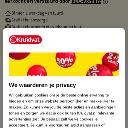
Verkocht en verstuurd door
VDC-Komerz
Binnen 1 werkdag verstuurd
Gratis thuisbezorgd
Gratis retourneren via verkooppartner.
Gratis punten met je Kruidvat kaart
Over dit product
Productinformatie
We waarderen je privacy
Wij gebruiken cookies om je de beste online ervaring te
Etiketinformatie
bieden en om onze website persoonlijker en makkelijker te
maken.
Zo kunnen we jou de beste acties en aanbiedingen
tonen en zorgen we dat je ook buiten Kruidvat.nl relevante
Nature Impact Score
advertenties ziet.
Je bepaalt zelf welke cookies je
accepteert.
Je kunt je voorkeuren altijd aanpassen of
Dit product heeft (nog) geen Nature