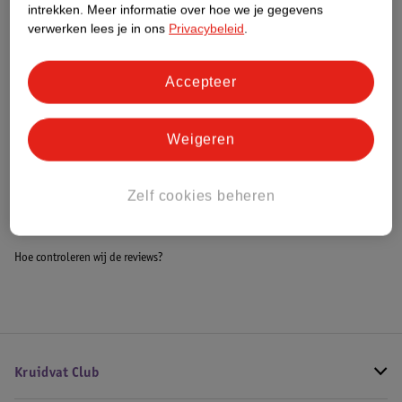
intrekken.
Meer informatie over hoe we je gegevens
Impact Score.
verwerken lees je in ons
Privacybeleid
.
Meer informatie
Accepteer
Bestel & Bezorginformatie
Weigeren
Bekijk ook
Zelf cookies beheren
Meer
LU
Alle Koekjesmix
Hoe controleren wij de reviews?
Kruidvat Club