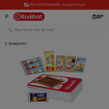
Voor 22:00 besteld, morgen in huis
0
.
00
Koekjesmix