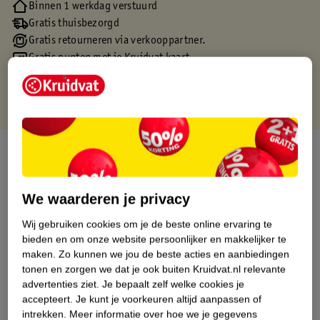
Binnen 1 werkdag verstuurd
Gratis thuisbezorgd
Gratis retourneren via verkooppartner.
Gratis punten met je Kruidvat kaart
Over dit product
Productinformatie
We waarderen je privacy
Wij gebruiken cookies om je de beste online ervaring te
Etiketinformatie
bieden en om onze website persoonlijker en makkelijker te
maken.
Zo kunnen we jou de beste acties en aanbiedingen
Nature Impact Score
tonen en zorgen we dat je ook buiten Kruidvat.nl relevante
advertenties ziet.
Je bepaalt zelf welke cookies je
Dit product heeft (nog) geen Nature
accepteert.
Je kunt je voorkeuren altijd aanpassen of
Impact Score.
intrekken.
Meer informatie over hoe we je gegevens