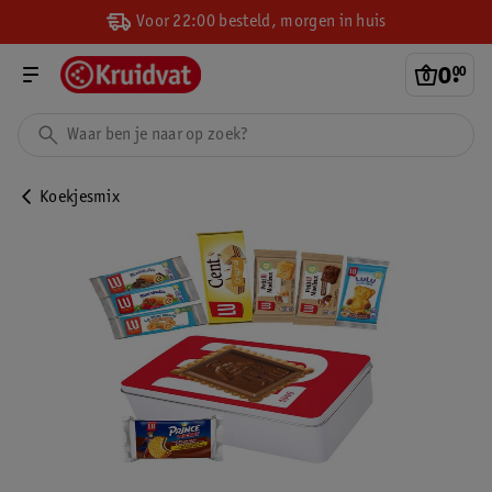
Voor 22:00 besteld, morgen in huis
0
.
00
Koekjesmix