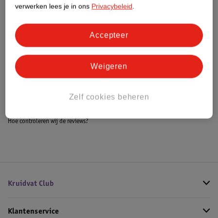
Meer informatie
verwerken lees je in ons
Privacybeleid
.
Accepteer
Bestel & Bezorginformatie
Weigeren
Bekijk ook
Zelf cookies beheren
Meer
LU
Alle Koekjesmix
Hoe controleren wij de reviews?
Kruidvat Club
Klantenservice