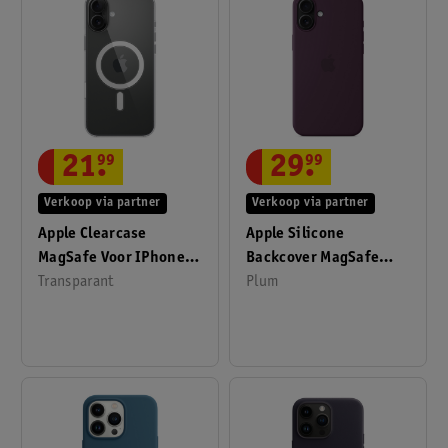
21
.
99
29
.
99
Verkoop via partner
Verkoop via partner
Apple Clearcase
Apple Silicone
MagSafe Voor IPhone
Backcover MagSafe
16 Plus
Transparant
Voor IPhone 16 Plus
Plum