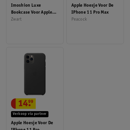
Imoshion Luxe
Apple Hoesje Voor De
Bookcase Voor Apple
IPhone 11 Pro Max
IPhone 12 (Pro)
Zwart
Peacock
14
.
99
Verkoop via partner
Apple Hoesje Voor De