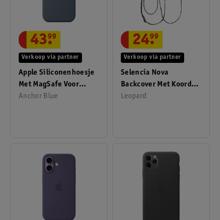
43
.
99
24
.
99
Verkoop via partner
Verkoop via partner
Apple Siliconenhoesje
Selencia Nova
Met MagSafe Voor
Backcover Met Koord
IPhone 17
Anchor Blue
En Pashouder Voor
Leopard
Apple IPhone 17 Pro