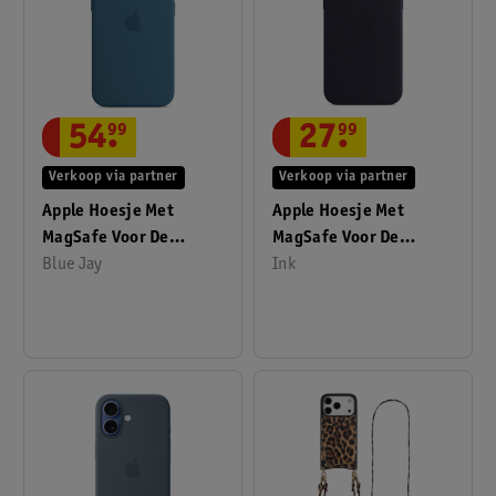
54
.
99
27
.
99
Verkoop via partner
Verkoop via partner
Apple Hoesje Met
Apple Hoesje Met
MagSafe Voor De
MagSafe Voor De
IPhone 13 Pro
Blue Jay
IPhone 14 Pro Max
Ink