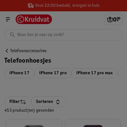
Voor 22:00 besteld, morgen in huis
0
.
00
Telefoonaccessoires
Telefoonhoesjes
iPhone 17
iPhone 17 pro
iPhone 17 pro max
iP
Filter
Sorteren
453 product(en) gevonden