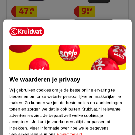
47
.
99
9
.
99
Verkoop via partner
Verkoop via partner
Apple Siliconenhoesje
Apple Hoesje Voor De
Met MagSafe Voor
IPhone 11 Pro Max
IPhone 17
Purple Fog
Zwart
We waarderen je privacy
Wij gebruiken cookies om je de beste online ervaring te
bieden en om onze website persoonlijker en makkelijker te
maken.
Zo kunnen we jou de beste acties en aanbiedingen
tonen en zorgen we dat je ook buiten Kruidvat.nl relevante
advertenties ziet.
Je bepaalt zelf welke cookies je
accepteert.
Je kunt je voorkeuren altijd aanpassen of
intrekken.
Meer informatie over hoe we je gegevens
44
.
99
9
.
99
verwerken lees je in ons
Privacybeleid
.