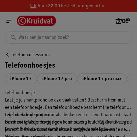
Voor 22:00 besteld, morgen in huis
0
.
00
Telefoonaccessoires
Telefoonhoesjes
iPhone 17
iPhone 17 pro
iPhone 17 pro max
iP
Telefoonhoesjes
Laat je je smartphone ook zo vaak vallen? Bescherm hem met
een telefoonhoesje. Een telefoonhoesje beschermt je telefoon
tegen beschadigingen, zoals deuken en krassen. Daarnaast staat
Telefoonhoesje met koord
een mooi telefoonhoesje gewoon heel erg leuk! Bij Kruidvat vind
Hoe handig als je een jurkje of een broek zonder zakken draagt.
je verschillende soorten telefoonhoesjes voor Apple- en
Dankzij het koord aan het hoesje draag je je telefoon om je nek,