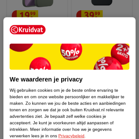
19
.
99
39
.
99
Verkoop via partner
Verkoop via partner
Accezz Liquid Silicone
Apple Siliconenhoesje
Backcover Met MagSafe
Met MagSafe Voor
Voor Apple IPhone 17
Groen
IPhone 17 Pro Max
Zwart
We waarderen je privacy
Wij gebruiken cookies om je de beste online ervaring te
bieden en om onze website persoonlijker en makkelijker te
maken.
Zo kunnen we jou de beste acties en aanbiedingen
tonen en zorgen we dat je ook buiten Kruidvat.nl relevante
advertenties ziet.
Je bepaalt zelf welke cookies je
accepteert.
Je kunt je voorkeuren altijd aanpassen of
intrekken.
Meer informatie over hoe we je gegevens
verwerken lees je in ons
Privacybeleid
.