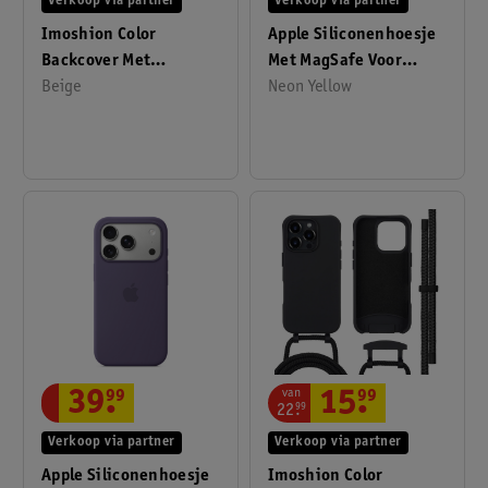
Verkoop via partner
Verkoop via partner
Imoshion Color
Apple Siliconenhoesje
Backcover Met
Met MagSafe Voor
Afneembaar Koord
Beige
IPhone 17 Pro Max
Neon Yellow
MagSafe Voor Apple
IPhone 16 Pro
van
39
.
99
15
.
99
22
.
99
Verkoop via partner
Verkoop via partner
Apple Siliconenhoesje
Imoshion Color