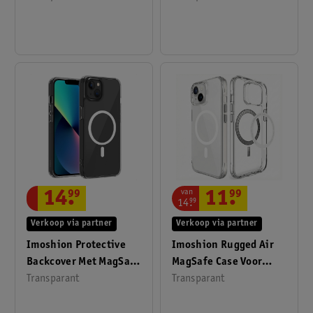
van
14
.
99
11
.
99
14
.
99
Verkoop via partner
Verkoop via partner
Imoshion Protective
Imoshion Rugged Air
Backcover Met MagSafe
MagSafe Case Voor
Voor Apple IPhone 13
Transparant
Apple IPhone 15 Plus
Transparant