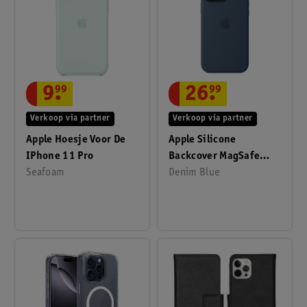
9
.
99
26
.
99
Verkoop via partner
Verkoop via partner
Apple Hoesje Voor De
Apple Silicone
IPhone 11 Pro
Backcover MagSafe
Seafoam
Voor IPhone 16 Pro Max
Denim Blue