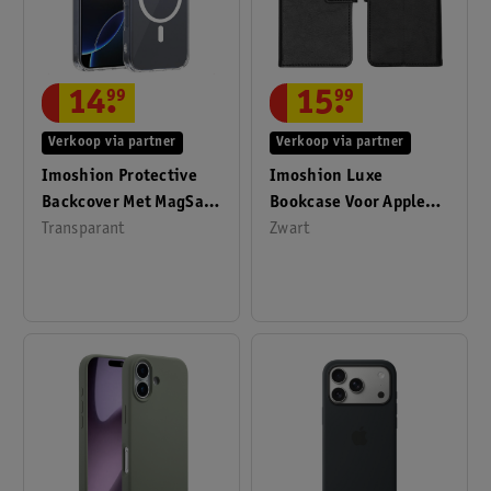
14
.
99
15
.
99
Verkoop via partner
Verkoop via partner
Imoshion Protective
Imoshion Luxe
Backcover Met MagSafe
Bookcase Voor Apple
Voor Apple IPhone 16
Transparant
IPhone 12 Pro Max
Zwart
Pro Max