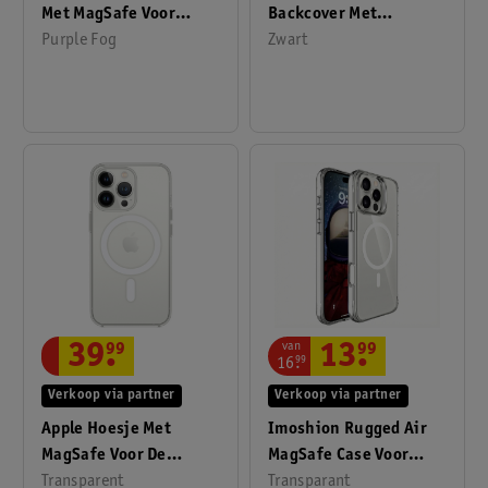
Met MagSafe Voor
Backcover Met
IPhone 17 Pro Max
Purple Fog
Afneembaar Koord
Zwart
MagSafe Voor Apple
IPhone 16 Pro Max
van
39
.
99
13
.
99
16
.
99
Verkoop via partner
Verkoop via partner
Apple Hoesje Met
Imoshion Rugged Air
MagSafe Voor De
MagSafe Case Voor
IPhone 13 Pro
Transparent
Apple IPhone 16 Pro
Transparant