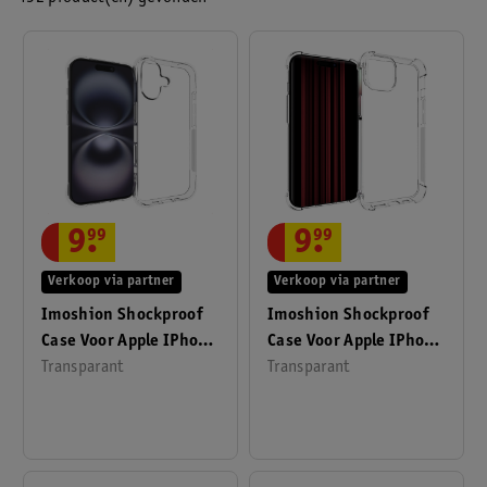
aan persoonlijke of specifieke omstandigheden en kan dus niet
als een persoonlijk advies aan de gebruiker worden beschouwd.
9
.
99
9
.
99
Verkoop via partner
Verkoop via partner
Imoshion Shockproof
Imoshion Shockproof
Case Voor Apple IPhone
Case Voor Apple IPhone
17
Transparant
15
Transparant