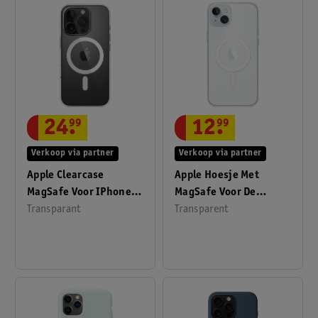
24
.
99
12
.
99
Verkoop via partner
Verkoop via partner
Apple Clearcase
Apple Hoesje Met
MagSafe Voor IPhone
MagSafe Voor De
16 Pro
Transparant
IPhone 15 Plus
Transparent