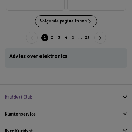
Volgende pagina tonen
1
2
3
4
5
...
23
Advies over elektronica
Kruidvat Club
Klantenservice
Over Kruidvat