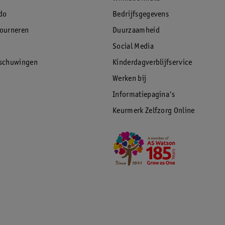
do
Bedrijfsgegevens
Bestel dan de Apple Leather Backcover
tourneren
Duurzaamheid
Social Media
rschuwingen
Kinderdagverblijfservice
Werken bij
Informatiepagina's
Keurmerk Zelfzorg Online