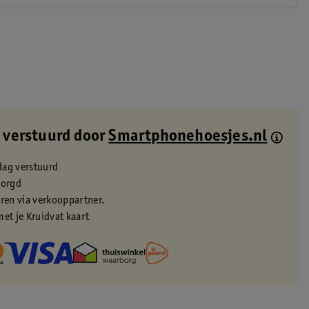
 verstuurd door
Smartphonehoesjes.nl
dag verstuurd
zorgd
eren via verkooppartner.
met je Kruidvat kaart