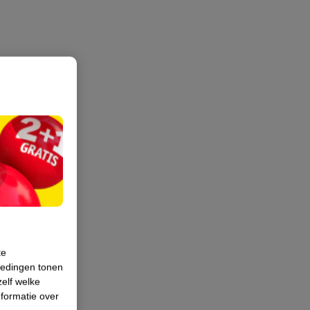
te
iedingen tonen
zelf welke
formatie over