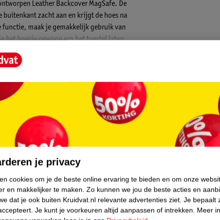
le ontworpen Leather Backcover MagSafe. De
e buitenkant zacht aan en krijgt de hoes na
 functie, maak je gemakkelijk gebruik van
je het hoesje gewoon om het toestel laten
t hoesje mooi aangesloten om jouw iPhone.
an je iPhone gekoppeld worden. Dit product
 altijd precies goed op jouw iPhone
en MagSafe draadloze oplader en klikt een
un je gebruik maken van een MagSafe
core.
rderen je privacy
ken cookies om je de beste online ervaring te bieden en om onze websi
als alle hoesjes van Apple is ook dit model
er en makkelijker te maken.
Zo kunnen we jou de beste acties en aanb
roces. De hoes ziet er daarom niet alleen
e dat je ook buiten Kruidvat.nl relevante advertenties ziet.
Je bepaalt 
accepteert.
Je kunt je voorkeuren altijd aanpassen of intrekken.
Meer in