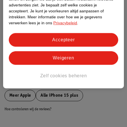
Etiketinformatie
advertenties ziet.
Je bepaalt zelf welke cookies je
accepteert.
Je kunt je voorkeuren altijd aanpassen of
intrekken.
Meer informatie over hoe we je gegevens
Nature Impact Score
verwerken lees je in ons
Privacybeleid
.
Dit product heeft (nog) geen Nature
Impact Score.
Meer informatie
Accepteer
Weigeren
Bestel & Bezorginformatie
Zelf cookies beheren
Bekijk ook
Meer
Apple
Alle iPhone 15 plus
Hoe controleren wij de reviews?