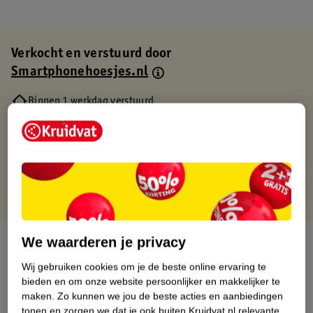
Verkocht en verstuurd door
Smartphonehoesjes.nl
Binnen 1 werkdag verstuurd
Gratis thuisbezorgd
Gratis retourneren via verkooppartner.
Gratis punten met je Kruidvat kaart
We waarderen je privacy
Over dit product
Wij gebruiken cookies om je de beste online ervaring te
Productinformatie
bieden en om onze website persoonlijker en makkelijker te
maken.
Zo kunnen we jou de beste acties en aanbiedingen
tonen en zorgen we dat je ook buiten Kruidvat.nl relevante