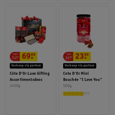
van
van
23
.
99
69
.
99
26
.
95
74
.
95
Verkoop via partner
Verkoop via partner
Cote D'Or Mini
Côte D'Or Luxe Gifting
Bouchée "I Love You"
Assortimentsdoos
500g
1450g
1