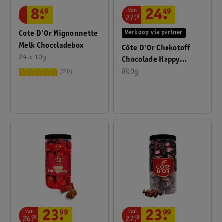
van
8
.
49
24
.
49
27
.
49
Cote D'Or Mignonnette
Verkoop via partner
Melk Chocoladebox
Côte D'Or Chokotoff
24 x 10g
Chocolade Happy
Father's Day In Bokaal
800g
20
van
van
23
.
99
23
.
99
26
.
95
27
.
49