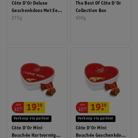
Côte D'Or Deluxe
The Best Of Côte D'Or
Geschenkdoos Met Een
Collection Box
Mix Van 6
275g
600g
Chocoladerepen
van
van
19
.
39
19
.
39
22
.
95
22
.
95
Verkoop via partner
Verkoop via partner
Côte D'Or Mini
Côte D'Or Mini
Bouchée Hartvormige
Bouchée Geschenkdoos