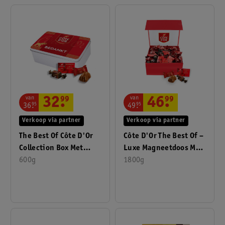
van
van
32
.
99
46
.
99
36
.
95
49
.
95
Verkoop via partner
Verkoop via partner
The Best Of Côte D'Or
Côte D'Or The Best Of –
Collection Box Met
Luxe Magneetdoos Met
Boodschap "Bedankt"
600g
Chokotoff, Mini
1800g
Bouchée &
Mignonnette Melk