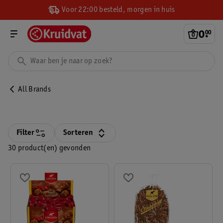
Voor 22:00 besteld, morgen in huis
0
.
00
All Brands
Filter
Sorteren
30 product(en) gevonden