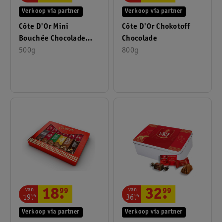
Verkoop via partner
Verkoop via partner
Côte D'Or Mini
Côte D'Or Chokotoff
Bouchée Chocolade
Chocolade
Happy Father's Day In
500g
800g
Bokaal
van
van
18
.
99
32
.
99
19
.
95
36
.
95
Verkoop via partner
Verkoop via partner