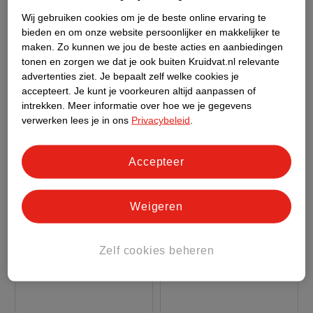
Wij gebruiken cookies om je de beste online ervaring te
bieden en om onze website persoonlijker en makkelijker te
maken.
Zo kunnen we jou de beste acties en aanbiedingen
tonen en zorgen we dat je ook buiten Kruidvat.nl relevante
advertenties ziet.
Je bepaalt zelf welke cookies je
accepteert.
Je kunt je voorkeuren altijd aanpassen of
intrekken.
Meer informatie over hoe we je gegevens
verwerken lees je in ons
Privacybeleid
.
Accepteer
van
van
19
.
99
19
.
99
22
.
95
22
.
95
Weigeren
Verkoop via partner
Verkoop via partner
Côte D'Or Chokotoff
Côte D'Or Chokotoff
Chocolade Cadeau In
Chocolade "I Love You"
Zelf cookies beheren
Hartvormige
180g
In Hartvormige
180g
Geschenkdoos
Geschenkdoos