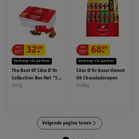
van
van
32
.
99
68
.
99
36
.
95
79
.
95
Verkoop via partner
Verkoop via partner
The Best Of Côte D'Or
Côte D'Or Assortiment
Collection Box Met "I
56 Chocoladerepen
Love You" Boodschap
600g
2588g
Volgende pagina tonen