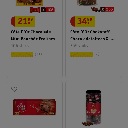
21
.
99
34
.
99
Côte D'Or Chocolade
Côte D'Or Chokotoff
Mini Bouchée Pralines
Chocoladetoffees XL
106 stuks
Zak
255 stuks
11
2