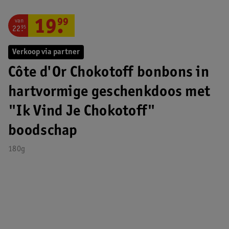
van
19
.
99
22
.
95
Verkoop via partner
Côte d'Or Chokotoff bonbons in
hartvormige geschenkdoos met
"Ik Vind Je Chokotoff"
boodschap
180g