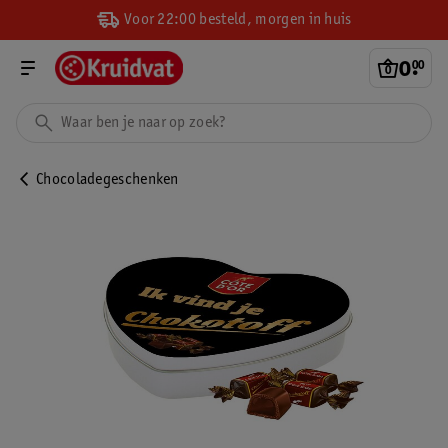
Voor 22:00 besteld, morgen in huis
0
.
00
Chocoladegeschenken