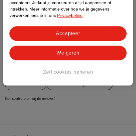
Nature Impact Score
accepteert.
Je kunt je voorkeuren altijd aanpassen of
intrekken.
Meer informatie over hoe we je gegevens
Dit product heeft (nog) geen Nature
verwerken lees je in ons
Privacybeleid
.
Impact Score.
Meer informatie
Accepteer
Bestel & Bezorginformatie
Weigeren
Bekijk ook
Zelf cookies beheren
Meer
Cote D'Or
Alle Chocoladegeschenken
Hoe controleren wij de reviews?