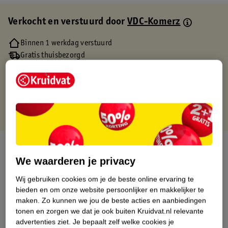
Verkocht en verstuurd door
VDC-Komerz
Binnen 1 werkdag verstuurd
Gratis thuisbezorgd
Gratis retourneren via verkooppartner.
Gratis punten met je Kruidvat kaart
Over dit product
We waarderen je privacy
Productinformatie
Wij gebruiken cookies om je de beste online ervaring te
bieden en om onze website persoonlijker en makkelijker te
Etiketinformatie
maken.
Zo kunnen we jou de beste acties en aanbiedingen
tonen en zorgen we dat je ook buiten Kruidvat.nl relevante
advertenties ziet.
Je bepaalt zelf welke cookies je