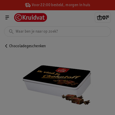
Voor 22:00 besteld, morgen in huis
0
.
00
Chocoladegeschenken