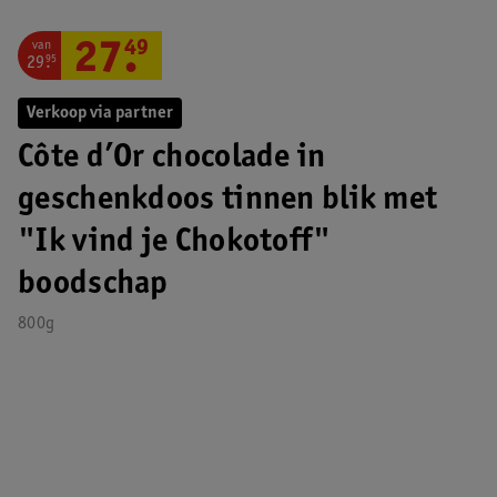
van
27
.
49
29
.
95
Verkoop via partner
Côte d’Or chocolade in
geschenkdoos tinnen blik met
"Ik vind je Chokotoff"
boodschap
800g