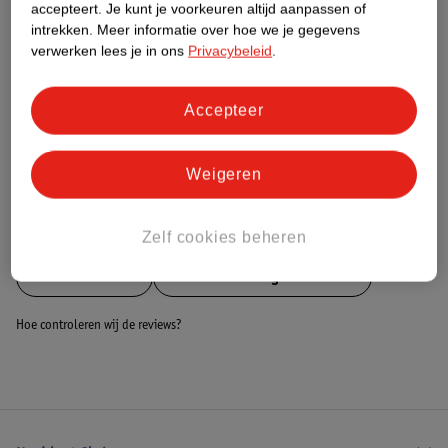
Nature Impact Score
accepteert.
Je kunt je voorkeuren altijd aanpassen of
intrekken.
Meer informatie over hoe we je gegevens
Dit product heeft (nog) geen Nature
verwerken lees je in ons
Privacybeleid
.
Impact Score.
Meer informatie
Accepteer
Bestel & Bezorginformatie
Weigeren
Bekijk ook
Zelf cookies beheren
Meer
Cote D'Or
Alle Chocoladegeschenken
Hoe controleren wij de reviews?