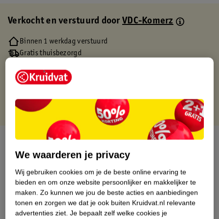
Verkocht en verstuurd door
VDC-Komerz
Binnen 1 werkdag verstuurd
Gratis thuisbezorgd
Gratis retourneren via verkooppartner.
Gratis punten met je Kruidvat kaart
Over dit product
We waarderen je privacy
Productinformatie
Wij gebruiken cookies om je de beste online ervaring te
bieden en om onze website persoonlijker en makkelijker te
Etiketinformatie
maken.
Zo kunnen we jou de beste acties en aanbiedingen
tonen en zorgen we dat je ook buiten Kruidvat.nl relevante
advertenties ziet.
Je bepaalt zelf welke cookies je