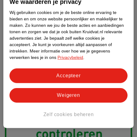
We waarderen je privacy
vrijdag van 9.00 uur tot 17.30 uur. Weekenden en feestdagen
Wij gebruiken cookies om je de beste online ervaring te
gesloten. Wij adviseren niet verder te gaan met de bestelling van
bieden en om onze website persoonlijker en makkelijker te
geneesmiddelen wanneer je vragen nog onbeantwoord zijn.
maken.
Zo kunnen we jou de beste acties en aanbiedingen
Gecertificeerde winkels en webshops met de Groene Plus doen er
tonen en zorgen we dat je ook buiten Kruidvat.nl relevante
alles aan om hun klanten juist en deskundig te adviseren over
advertenties ziet.
Je bepaalt zelf welke cookies je
zelfzorggeneesmiddelen. Het kan altijd gebeuren dat je een klacht
accepteert.
Je kunt je voorkeuren altijd aanpassen of
intrekken.
Meer informatie over hoe we je gegevens
hebt over onze advisering. Wij horen dat graag om onze service te
verwerken lees je in ons
Privacybeleid
.
verbeteren, ,
neem dan contact op met onze klantenservice.
We
helpen je graag!
Accepteer
Weigeren
Zelf cookies beheren