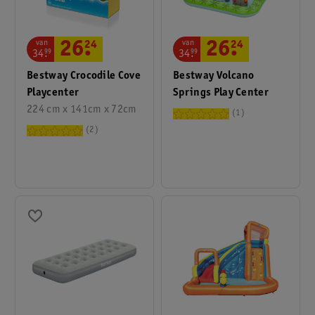
van
van
26
.
24
26
.
24
34
.
99
34
.
99
Bestway Crocodile Cove
Bestway Volcano
Playcenter
Springs Play Center
224 cm x 141cm x 72cm
1
2