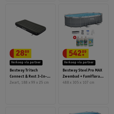
28
.
89
542
.
89
Verkoop via partner
Verkoop via partner
Bestway Tritech
Bestway Steel Pro MAX
Connect & Rest 3-In-1
Zwembad + Famiflora
Twin/King
Zwart, 188 x 99 x 25 cm
Startset Waterbeheer
488 x 305 x 107 cm
Luchtmatras