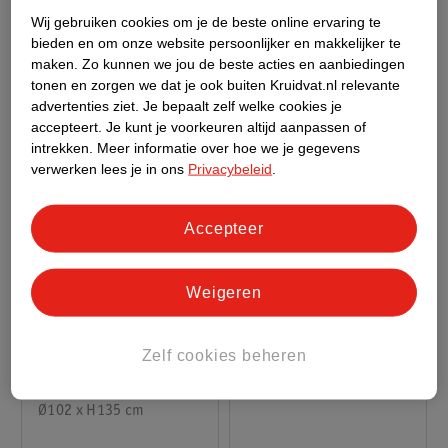
Thermische Cover Voor
Grijs, Ø196 x 71 cm
Vierkant
Wij gebruiken cookies om je de beste online ervaring te
Ronde Spa's
bieden en om onze website persoonlijker en makkelijker te
maken.
Zo kunnen we jou de beste acties en aanbiedingen
tonen en zorgen we dat je ook buiten Kruidvat.nl relevante
advertenties ziet.
Je bepaalt zelf welke cookies je
accepteert.
Je kunt je voorkeuren altijd aanpassen of
intrekken.
Meer informatie over hoe we je gegevens
verwerken lees je in ons
Privacybeleid
.
Accepteer
94
.
98
32
.
98
Weigeren
Verkoop via partner
Verkoop via partner
Zelf cookies beheren
Bestway Workout
Bestway Trampoline
Trampoline
Ladder
"Aerobounce"
Ø102 x H135 cm