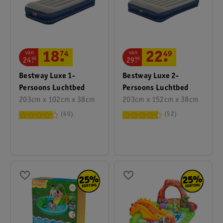
van
van
18
.
74
22
.
49
24
.
99
29
.
99
Bestway Luxe 1-
Bestway Luxe 2-
Persoons Luchtbed
Persoons Luchtbed
203cm x 102cm x 38cm
203cm x 152cm x 38cm
60
52