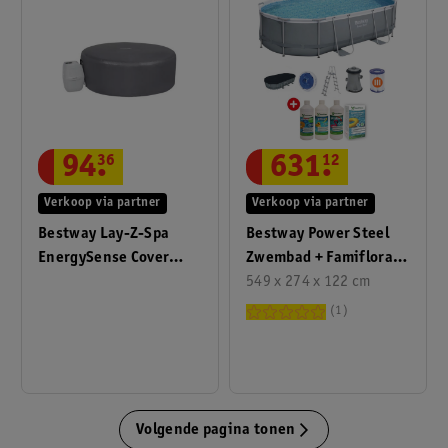
631
.
12
94
.
36
Verkoop via partner
Verkoop via partner
Bestway Power Steel
Bestway Lay-Z-Spa
Zwembad + Famiflora
EnergySense Cover
Startset Waterbeheer
549 x 274 x 122 cm
Rond
1
Volgende pagina tonen