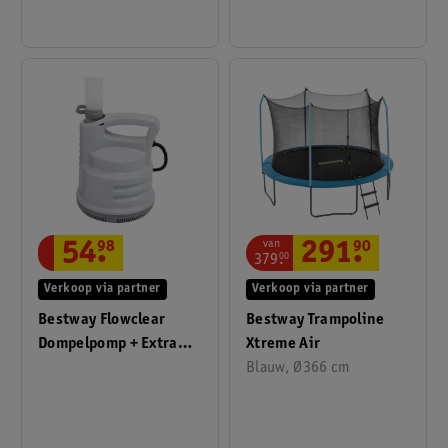
van
291
.
90
54
.
98
379
.
00
Verkoop via partner
Verkoop via partner
Bestway Trampoline
Bestway Flowclear
Xtreme Air
Dompelpomp + Extra
Blauw, Ø366 cm
Slang