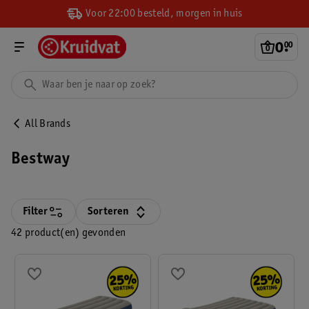
Voor 22:00 besteld, morgen in huis
0
.
00
All Brands
Bestway
Filter
Sorteren
42 product(en) gevonden