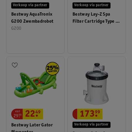
Verkoop via partner
Verkoop via partner
Bestway AquaTronix
Bestway Lay-Z Spa
G200 Zwembadrobot
Filter Cartridge Type VI
G200
2x6
van
22
.
49
173
.
99
29
.
99
Bestway Later Gator
Verkoop via partner