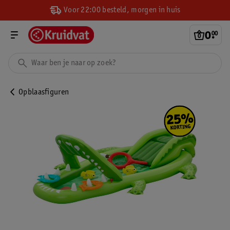
Voor 22:00 besteld, morgen in huis
0
.
00
Opblaasfiguren