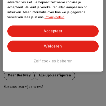
advertenties ziet.
Je bepaalt zelf welke cookies je
accepteert.
Je kunt je voorkeuren altijd aanpassen of
Nature Impact Score
intrekken.
Meer informatie over hoe we je gegevens
verwerken lees je in ons
Privacybeleid
.
Dit product heeft (nog) geen Nature
Impact Score.
Meer informatie
Accepteer
Weigeren
Bestel & Bezorginformatie
Zelf cookies beheren
Bekijk ook
Meer
Bestway
Alle Opblaasfiguren
Hoe controleren wij de reviews?