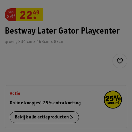
van
22
.
49
29
.
99
Bestway Later Gator Playcenter
groen, 234 cm x 163cm x 87cm
Actie
Online koopjes! 25% extra korting
Bekijk alle actieproducten