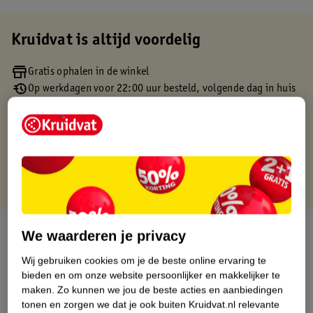
Kruidvat is altijd voordelig
Gratis ophalen in de winkel
Op werkdagen voor 22:00 uur besteld, volgende dag in huis
Gratis thuisbezorgd vanaf 50.00
Gratis retourneren binnen 30 dagen
Gratis punten met je Kruidvat kaart
Over dit product
We waarderen je privacy
Wij gebruiken cookies om je de beste online ervaring te
Productinformatie
bieden en om onze website persoonlijker en makkelijker te
maken.
Zo kunnen we jou de beste acties en aanbiedingen
Etiketinformatie
tonen en zorgen we dat je ook buiten Kruidvat.nl relevante