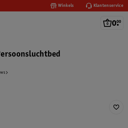
Winkels
Klantenservice
0
.
00
Persoonsluchtbed
ews