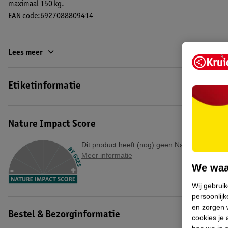
maximaal 150 kg.
EAN code:6927088809414
Lees meer
Etiketinformatie
Nature Impact Score
Dit product heeft (nog) geen Nature Impact S
Meer informatie
We waa
Wij gebrui
persoonlijk
en zorgen w
Bestel & Bezorginformatie
cookies je 