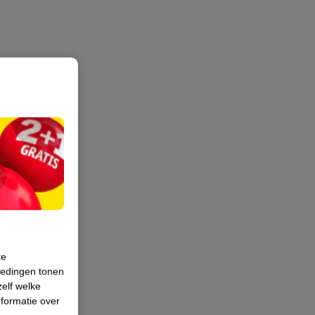
te
iedingen tonen
zelf welke
formatie over