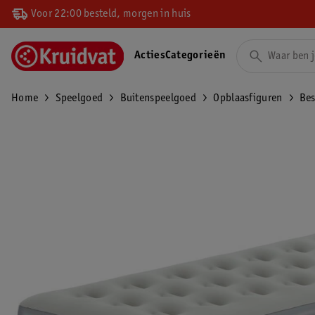
Voor 22:00 besteld, morgen in huis
Acties
Categorieën
Home
Speelgoed
Buitenspeelgoed
Opblaasfiguren
Bes