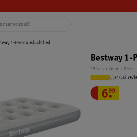
tway 1-Persoonsluchtbed
Bestway 1-
191cm x 76cm x 22cm
2 revi
(4/5)
6
.
99