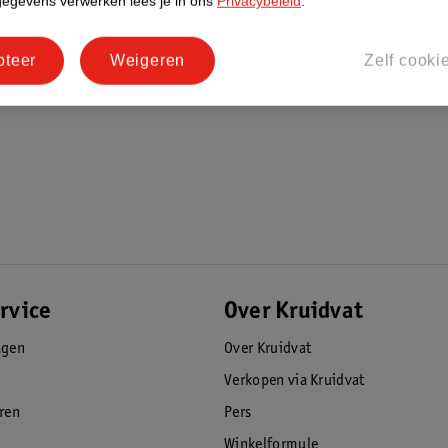
gegevens verwerken lees je in ons
Privacybeleid
.
pteer
Weigeren
Zelf cooki
rvice
Over Kruidvat
agen
Over Kruidvat
Verkopen via Kruidvat
eren
Pers
Winkelformule