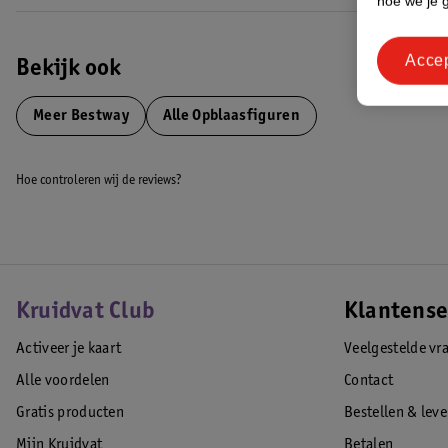
hoe we je 
Acce
Bekijk ook
Meer
Bestway
Alle Opblaasfiguren
Hoe controleren wij de reviews?
Kruidvat Club
Klantense
Activeer je kaart
Veelgestelde vr
Alle voordelen
Contact
Gratis producten
Bestellen & lev
Mijn Kruidvat
Betalen