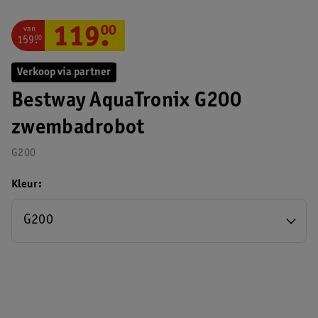
van
119
.
00
159
.
00
Verkoop via partner
Bestway AquaTronix G200
zwembadrobot
G200
Kleur
G200