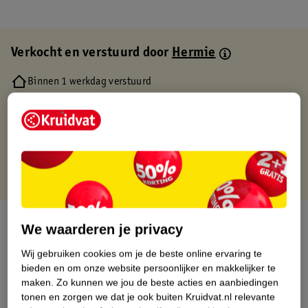
Verkocht en verstuurd door
Hermie
Binnen 1 werkdag verstuurd
Gratis thuisbezorgd
Gratis retourneren via verkooppartner.
Gratis punten met je Kruidvat kaart
Over dit product
We waarderen je privacy
Productinformatie
Wij gebruiken cookies om je de beste online ervaring te
bieden en om onze website persoonlijker en makkelijker te
maken.
Zo kunnen we jou de beste acties en aanbiedingen
Etiketinformatie
tonen en zorgen we dat je ook buiten Kruidvat.nl relevante