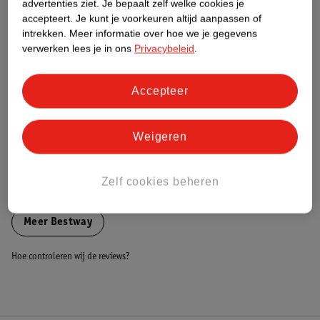
advertenties ziet.
Je bepaalt zelf welke cookies je
accepteert.
Je kunt je voorkeuren altijd aanpassen of
Nature Impact Score
intrekken.
Meer informatie over hoe we je gegevens
verwerken lees je in ons
Privacybeleid
.
Dit product heeft (nog) geen Nature
Impact Score.
Meer informatie
Accepteer
Bestel & Bezorginformatie
Weigeren
Zelf cookies beheren
Bekijk ook
Meer
Bestway
Hoe controleren wij de reviews?