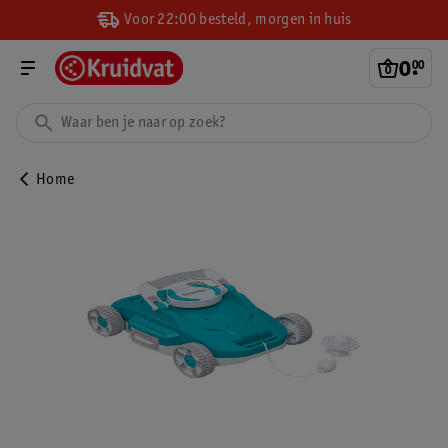
Voor 22:00 besteld, morgen in huis
0
.
00
Home