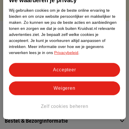
We waarderen je privacy
Wij gebruiken cookies om je de beste online ervaring te
bieden en om onze website persoonlijker en makkelijker te
maken.
Zo kunnen we jou de beste acties en aanbiedingen
tonen en zorgen we dat je ook buiten Kruidvat.nl relevante
Over dit product
advertenties ziet.
Je bepaalt zelf welke cookies je
accepteert.
Je kunt je voorkeuren altijd aanpassen of
Productinformatie
intrekken.
Meer informatie over hoe we je gegevens
verwerken lees je in ons
Privacybeleid
.
Etiketinformatie
Accepteer
Nature Impact Score
Dit product heeft (nog) geen Nature
Weigeren
Impact Score.
Meer informatie
Zelf cookies beheren
Bestel & Bezorginformatie