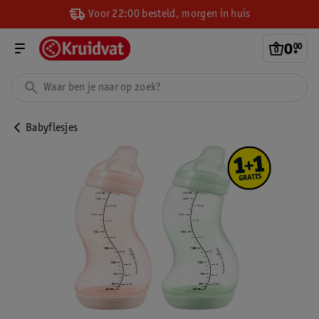
Voor 22:00 besteld, morgen in huis
0
.
00
Babyflesjes