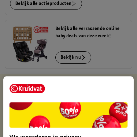
Bekijk alle actieproducten
Bekijk alle verrassende online
baby deals van deze week!
Bekijk nu
Kruidvat is altijd voordelig
Gratis ophalen in de winkel
Op werkdagen voor 22:00 uur besteld, volgende dag in huis
Gratis thuisbezorgd vanaf 50.00
Gratis retourneren binnen 30 dagen
Gratis punten met je Kruidvat kaart