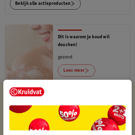
Bekijk alle actieproducten
Dit is waarom je koud wil
douchen!
gezond
Lees meer
Kruidvat is altijd voordelig
Gratis ophalen in de winkel
Op werkdagen voor 22:00 uur besteld, volgende dag in huis
Gratis thuisbezorgd vanaf 50.00
Gratis retourneren binnen 30 dagen