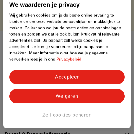
Gratis punten met je Kruidvat kaart
We waarderen je privacy
Wij gebruiken cookies om je de beste online ervaring te
bieden en om onze website persoonlijker en makkelijker te
maken.
Zo kunnen we jou de beste acties en aanbiedingen
tonen en zorgen we dat je ook buiten Kruidvat.nl relevante
Over dit product
advertenties ziet.
Je bepaalt zelf welke cookies je
accepteert.
Je kunt je voorkeuren altijd aanpassen of
intrekken.
Meer informatie over hoe we je gegevens
Productinformatie
verwerken lees je in ons
Privacybeleid
.
Etiketinformatie
Accepteer
Nature Impact Score
Weigeren
Dit product heeft (nog) geen Nature
Impact Score.
Meer informatie
Zelf cookies beheren