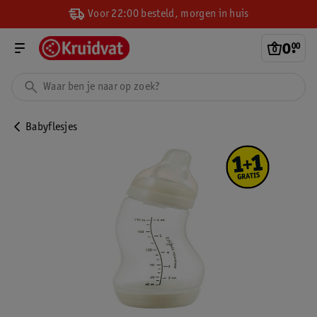
Voor 22:00 besteld, morgen in huis
0
.
00
Babyflesjes