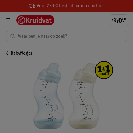
Voor 22:00 besteld, morgen in huis
0
.
00
Babyflesjes