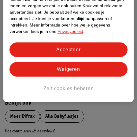
tonen en zorgen we dat je ook buiten Kruidvat.nl relevante
advertenties ziet.
Je bepaalt zelf welke cookies je
Etiketinformatie
accepteert.
Je kunt je voorkeuren altijd aanpassen of
intrekken.
Meer informatie over hoe we je gegevens
verwerken lees je in ons
Privacybeleid
.
Nature Impact Score
Dit product heeft (nog) geen Nature
Impact Score.
Accepteer
Meer informatie
Weigeren
Bestel & Bezorginformatie
Zelf cookies beheren
Bekijk ook
Meer
Difrax
Alle Babyflesjes
Hoe controleren wij de reviews?