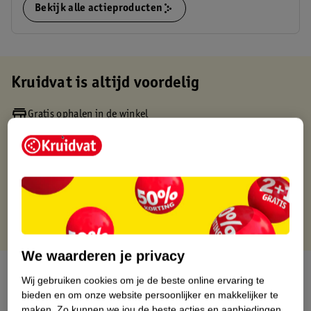
Bekijk alle actieproducten
Kruidvat is altijd voordelig
Gratis ophalen in de winkel
Op werkdagen voor 22:00 uur besteld, volgende dag in huis
Gratis thuisbezorgd vanaf 50.00
Gratis retourneren binnen 30 dagen
Gratis punten met je Kruidvat kaart
We waarderen je privacy
Over dit product
Wij gebruiken cookies om je de beste online ervaring te
bieden en om onze website persoonlijker en makkelijker te
Productinformatie
maken.
Zo kunnen we jou de beste acties en aanbiedingen