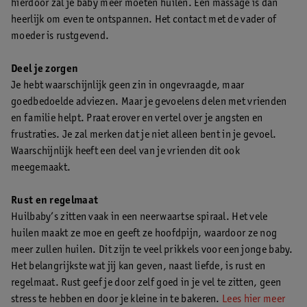
hierdoor zal je baby meer moeten huilen. Een massage is dan
heerlijk om even te ontspannen. Het contact met de vader of
moeder is rustgevend.
Deel je zorgen
Je hebt waarschijnlijk geen zin in ongevraagde, maar
goedbedoelde adviezen. Maar je gevoelens delen met vrienden
en familie helpt. Praat erover en vertel over je angsten en
frustraties. Je zal merken dat je niet alleen bent in je gevoel.
Waarschijnlijk heeft een deel van je vrienden dit ook
meegemaakt.
Rust en regelmaat
Huilbaby’s zitten vaak in een neerwaartse spiraal. Het vele
huilen maakt ze moe en geeft ze hoofdpijn, waardoor ze nog
meer zullen huilen. Dit zijn te veel prikkels voor een jonge baby.
Het belangrijkste wat jij kan geven, naast liefde, is rust en
regelmaat. Rust geef je door zelf goed in je vel te zitten, geen
stress te hebben en door je kleine in te bakeren.
Lees hier meer