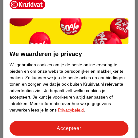
beter in zijn of haar vel zitten. Ga naar buiten, pak je oude
hobby op, ga sporten, je zal je er beter door voelen.
We waarderen je privacy
Wij gebruiken cookies om je de beste online ervaring te
bieden en om onze website persoonlijker en makkelijker te
maken.
Zo kunnen we jou de beste acties en aanbiedingen
tonen en zorgen we dat je ook buiten Kruidvat.nl relevante
advertenties ziet.
Je bepaalt zelf welke cookies je
accepteert.
Je kunt je voorkeuren altijd aanpassen of
intrekken.
Meer informatie over hoe we je gegevens
verwerken lees je in ons
Privacybeleid
.
Accepteer