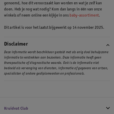
genoemd, hoe dit veroorzaakt kan worden en wat je zelf kan
Lees hier onze overige tips voor een huilbaby
.
doen. Heb je nog wat nodig? Kom dan langs in één van onze
winkels of neem online een kijkje in ons
baby-assortiment
.
Dit artikel is voor het laatst bijgewerkt op 14 november 2025.
Disclaimer
Deze informatie wordt beschikbaar gesteld met als enig doel behulpzame
informatie te verstrekken aan bezoekers. Deze informatie heeft geen
therapeutische of diagnostische waarde. Ook is de informatie niet
bedoeld als vervanging van diensten, informatie of gegevens van artsen,
specialisten of andere gediplomeerden en professionals.
Kruidvat Club