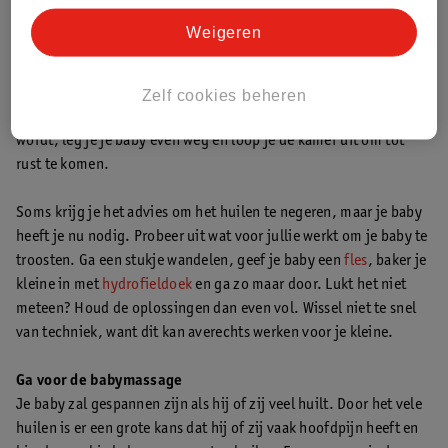
Geef je baby liefde en warmte
Weigeren
Het is logisch dat je op een gegeven moment niet meer weet wat
je moet doen. Maar je baby kan er natuurlijk niks aan doen dat
hij of zij niet lekker in zijn vel zit. Probeer je geduld te bewaren
Zelf cookies beheren
en troost je baby met al je liefde. Als je merkt dat het je te veel
wordt, leg je je baby even weg en loop je de kamer uit om tot
rust te komen.
Soms krijg je het advies om het huilen te negeren, maar je baby
heeft je nu nodig. Probeer uit wat voor jullie werkt om je baby te
troosten. Ga een stukje wandelen, geef je baby een
fles
, baker je
kleine in met
hydrofieldoek
en ga zo maar door. Lukt het niet
meteen? Houd de oplossingen dan even vol. Wissel niet te snel
van techniek, want dit kan averechts werken voor je kleine.
Ga voor de babymassage
Je baby zal gespannen zijn als hij of zij veel huilt. Door het vele
huilen is er een grote kans dat hij of zij vaak hoofdpijn heeft en