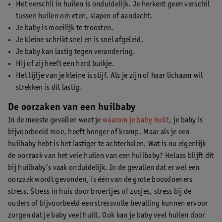
Het verschil in huilen is onduidelijk. Je herkent geen verschil
tussen huilen om eten, slapen of aandacht.
Je baby is moeilijk te troosten.
Je kleine schrikt snel en is snel afgeleid.
Je baby kan lastig tegen verandering.
Hij of zij heeft een hard buikje.
Het lijfje van je kleine is stijf. Als je zijn of haar lichaam wil
strekken is dit lastig.
De oorzaken van een huilbaby
In de meeste gevallen weet je
waarom je baby huilt
, je baby is
bijvoorbeeld moe, heeft honger of kramp. Maar als je een
huilbaby hebt is het lastiger te achterhalen. Wat is nu eigenlijk
de oorzaak van het vele huilen van een huilbaby? Helaas blijft dit
bij huilbaby’s vaak onduidelijk. In de gevallen dat er wel een
oorzaak wordt gevonden, is één van de grote boosdoeners
stress. Stress in huis door broertjes of zusjes, stress bij de
ouders of bijvoorbeeld een stressvolle bevalling kunnen ervoor
zorgen dat je baby veel huilt. Ook kan je baby veel huilen door