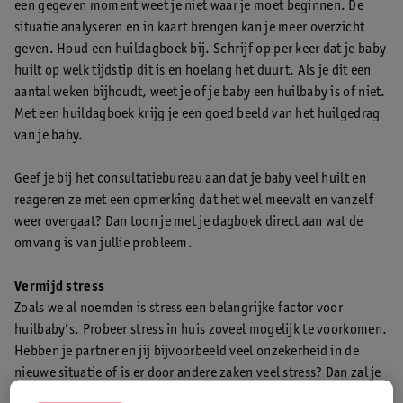
een gegeven moment weet je niet waar je moet beginnen. De
situatie analyseren en in kaart brengen kan je meer overzicht
geven. Houd een huildagboek bij. Schrijf op per keer dat je baby
huilt op welk tijdstip dit is en hoelang het duurt. Als je dit een
aantal weken bijhoudt, weet je of je baby een huilbaby is of niet.
Met een huildagboek krijg je een goed beeld van het huilgedrag
van je baby.
Geef je bij het consultatiebureau aan dat je baby veel huilt en
reageren ze met een opmerking dat het wel meevalt en vanzelf
weer overgaat? Dan toon je met je dagboek direct aan wat de
omvang is van jullie probleem.
Vermijd stress
Zoals we al noemden is stress een belangrijke factor voor
huilbaby’s. Probeer stress in huis zoveel mogelijk te voorkomen.
Hebben je partner en jij bijvoorbeeld veel onzekerheid in de
nieuwe situatie of is er door andere zaken veel stress? Dan zal je
kleine dit ook aanvoelen. Als jij je beter voelt, zal je kleine ook