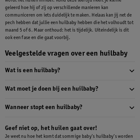
wordt het huilen minder. Rond deze leeftijd heeft je kleine
geleerd hoe hij of zij op verschillende manieren kan
communiceren om iets duidelijk te maken. Helaas kan jij net de
pech hebben dat jullie een huilbaby hebben die het volhoudt tot
maand 5 of 6. Maar onthoud: het is tijdelijk. Uiteindelijk is dit
ook een fase en die gaat voorbij.
Veelgestelde vragen over een huilbaby
Wat is een huilbaby?
Een huilbaby is een baby die drie weken, drie dagen per week,
drie uur per dag huilt.
Wat moet je doen bij een huilbaby?
Lees hier meer over een huilbaby
.
Heb je een huilbaby? Dan kan je er als volgt mee omgaan:
Geef je baby liefde
Wanneer stopt een huilbaby?
Vermijd stress en zorg dat je goed in je vel zit
Meestal wordt het huilen rond de leeftijd van 4 maanden minder.
Zorg voor rust en regelmaat
Geef niet op, het huilen gaat over!
Vraag hulp om bijvoorbeeld even iets voor jezelf te kunnen
Je weet nu hoe het komt dat sommige baby’s huilbaby’s worden
doen.