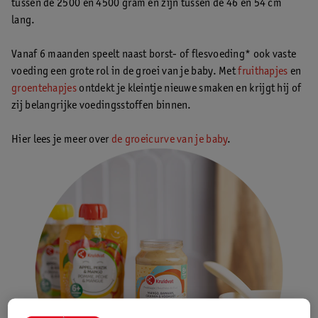
tussen de 2500 en 4500 gram en zijn tussen de 46 en 54 cm
lang.
Vanaf 6 maanden speelt naast borst- of flesvoeding* ook vaste
voeding een grote rol in de groei van je baby. Met
fruithapjes
en
groentehapjes
ontdekt je kleintje nieuwe smaken en krijgt hij of
zij belangrijke voedingsstoffen binnen.
Hier lees je meer over
de groeicurve van je baby
.