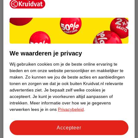
We waarderen je privacy
Groei van een dreumes
Is je kind 1 tot 2 jaar? Dan heb je een dreumes in huis! Je kindje
Wij gebruiken cookies om je de beste online ervaring te
bieden en om onze website persoonlijker en makkelijker te
groeit in het tweede levensjaar gemiddeld 12 centimeter en
maken.
Zo kunnen we jou de beste acties en aanbiedingen
komt ongeveer 3 kilo aan.
tonen en zorgen we dat je ook buiten Kruidvat.nl relevante
advertenties ziet.
Je bepaalt zelf welke cookies je
Hier lees je meer over
de ontwikkeling van een dreumes
.
accepteert.
Je kunt je voorkeuren altijd aanpassen of
intrekken.
Meer informatie over hoe we je gegevens
Zo groeit een peuter
verwerken lees je in ons
Privacybeleid
.
Een peuter is een kind van 2 tot 4 jaar. In deze jaren groeit je
kind wat minder snel dan eerst. Hij of zij groeit in deze twee jaar
Accepteer
ongeveer 17 cm en komt 4 tot 5 kilo aan.