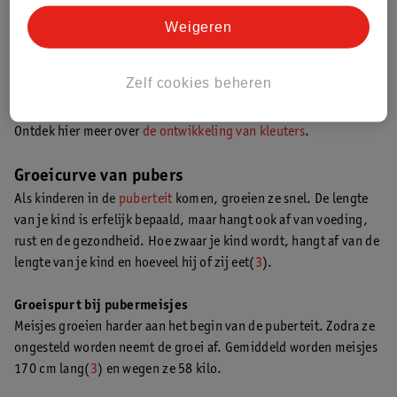
Lengte en gewicht van kleuters
Weigeren
Je noemt een kind van 4 tot 6 jaar een kleuter. Kleuters groeien
elk jaar zo’n 6 centimeter en komen gemiddeld 2 kilo per jaar
Zelf cookies beheren
aan.
Ontdek hier meer over
de ontwikkeling van kleuters
.
Groeicurve van pubers
Als kinderen in de
puberteit
komen, groeien ze snel. De lengte
van je kind is erfelijk bepaald, maar hangt ook af van voeding,
rust en de gezondheid. Hoe zwaar je kind wordt, hangt af van de
lengte van je kind en hoeveel hij of zij eet(
3
).
Groeispurt bij pubermeisjes
Meisjes groeien harder aan het begin van de puberteit. Zodra ze
ongesteld worden neemt de groei af. Gemiddeld worden meisjes
170 cm lang(
3
) en wegen ze 58 kilo.