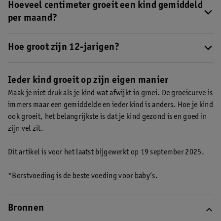
consultatiebureau.
Hoeveel centimeter groeit een kind gemiddeld
per maand?
Dit verschilt per leeftijd. Baby’s groeien het snelst, soms 2 cm
per maand.
Hoe groot zijn 12-jarigen?
Gemiddeld zijn meisjes van 12 jaar 155,7 cm en jongens 155,2
cm lang.
Ieder kind groeit op zijn eigen manier
Maak je niet druk als je kind wat afwijkt in groei. De groeicurve is
immers maar een gemiddelde en ieder kind is anders. Hoe je kind
ook groeit, het belangrijkste is dat je kind gezond is en goed in
zijn vel zit.
Dit artikel is voor het laatst bijgewerkt op 19 september 2025.
*Borstvoeding is de beste voeding voor baby’s.
Bronnen