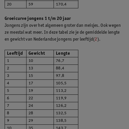
20
59
170,4
Groeicurve jongens 1 t/m 20 jaar
Jongens zijn over het algemeen groter dan meisjes. Ook wegen
ze meestal wat meer. In deze tabel zie je de gemiddelde lengte
en gewicht van Nederlandse jongens per leeftijd(
2
).
Leeftijd
Gewicht
Lengte
1
10
76,7
2
13
88,4
3
15
97,8
4
17
105,5
5
19
113,2
6
22
119,9
7
24
126,2
8
28
132,5
9
29
138,5
10
35
143,7