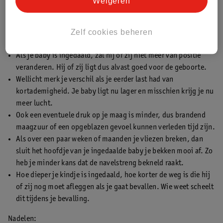
Weigeren
hebben beide voor je op een rijtje gezet.
Zelf cookies beheren
Voordelen:
Als je baby is ingedaald, zal hij of zij niet meer van positie
veranderen. Hij of zij ligt dus alvast goed voor de geboorte.
Wellicht merk je verschil als je eerder last had van
kortademigheid. Je baby ligt nu lager en misschien krijg je nu
meer lucht.
Ook een eventuele druk op je maag is minder, dus brandend
maagzuur of een opgeblazen gevoel kunnen verleden tijd zijn.
Als over een paar weken of maanden je vliezen breken, dan
sluit het hoofdje van je ingedaalde baby je bekken mooi af. Zo
heb je minder kans dat de navelstreng bekneld raakt.
Hoe dieper je kindje is ingedaald, hoe korter de weg is die hij
of zij nog moet afleggen als je gaat bevallen. Wie weet scheelt
dit tijdens je bevalling.
Nadelen: