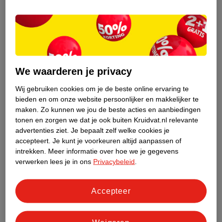
Pijn bij lopen nu je baby is ingedaald
We waarderen je privacy
Als je baby volledig ingedaald is kan het zijn dat je nadelen
Wij gebruiken cookies om je de beste online ervaring te
ervan ervaart of onzeker wordt over de activiteiten die je altijd
bieden en om onze website persoonlijker en makkelijker te
deed. Kan je bijvoorbeeld fietsen als je baby is ingedaald en mag
maken.
Zo kunnen we jou de beste acties en aanbiedingen
je wel seks hebben in dit stadium van je zwangerschap? Wees
tonen en zorgen we dat je ook buiten Kruidvat.nl relevante
niet bang, beide vragen beantwoorden we met ja. Beweging is
advertenties ziet.
Je bepaalt zelf welke cookies je
gezond, probeer tijdens je zwangerschap minimaal een half uur
accepteert.
Je kunt je voorkeuren altijd aanpassen of
per dag te bewegen. Zo blijf je fit. Het kan zijn dat je tijdens het
intrekken.
Meer informatie over hoe we je gegevens
fietsen het idee hebt dat je het hoofdje van je baby voelt, maar
verwerken lees je in ons
Privacybeleid
.
er kan niks gebeuren.
Accepteer
Voor- en nadelen van indalen
Zoals we al zeiden kan je kleine nadelen ervaren van het indalen
van je kindje, maar er zijn natuurlijk ook genoeg voordelen. Wij