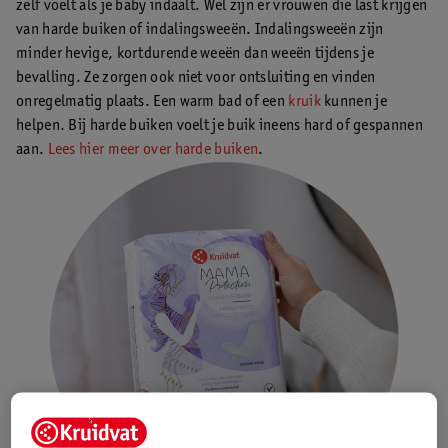
zelf voelt als je baby indaalt. Wel zijn er vrouwen die last krijgen
van harde buiken of indalingsweeën. Indalingsweeën zijn
minder hevige, kortdurende weeën dan weeën tijdens je
bevalling. Ze zorgen ook niet voor ontsluiting en vinden
onregelmatig plaats. Een warm bad of een
kruik
kunnen je
helpen. Bij harde buiken voelt je buik ineens hard of gespannen
aan.
Lees hier meer over harde buiken
.