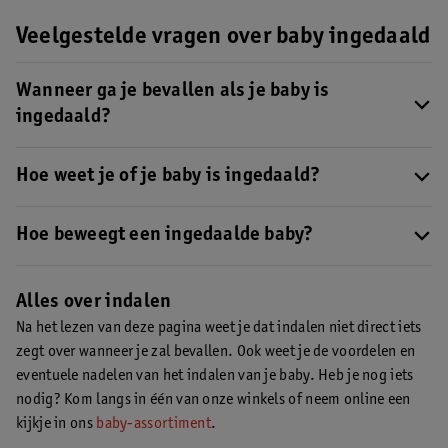
Veelgestelde vragen over baby ingedaald
Wanneer ga je bevallen als je baby is
ingedaald?
Hoor je van je verloskundige dat je baby is ingedaald? Dan zegt
dit helaas niets over wanneer je zal bevallen. Je baby kan indalen
Hoe weet je of je baby is ingedaald?
in week 30, maar ook net voor of tijdens je bevalling. Lees hier
Meestal zal je niets tot weinig merken als je baby indaalt. Het
meer over het indalen van je baby.
gaat heel langzaam, dus je voelt niets. Wel kan je last krijgen
Hoe beweegt een ingedaalde baby?
van indalingsweeën of harde buiken als het indalen start.
Lees er
Als je baby eenmaal is ingedaald, is één van de voordelen dat hij
hier meer over
.
of zij niet meer van positie zal veranderen. Je baby kan nog wel
Alles over indalen
om zijn eigen as draaien.
Lees hier meer voordelen van het
Na het lezen van deze pagina weet je dat indalen niet direct iets
indalen van je baby
.
zegt over wanneer je zal bevallen. Ook weet je de voordelen en
eventuele nadelen van het indalen van je baby. Heb je nog iets
nodig? Kom langs in één van onze winkels of neem online een
kijkje in ons
baby-assortiment
.