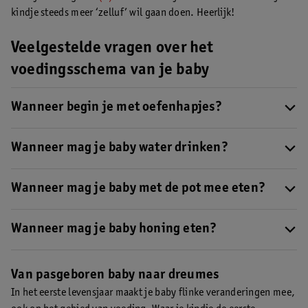
kindje steeds meer ‘zelluf’ wil gaan doen. Heerlijk!
Veelgestelde vragen over het
voedingsschema van je baby
Wanneer begin je met oefenhapjes?
Je kunt tussen de vier en zes maanden beginnen als je baby
eraan toe is
Wanneer mag je baby water drinken?
. Borst- of flesvoeding* blijft daarbij de
belangrijkste voeding.
Vanaf ongeveer zes maanden
kun je naast borst- of flesvoeding*
water uit een beker aanbieden.
Wanneer mag je baby met de pot mee eten?
Rond de eerste verjaardag
eet je kindje steeds vaker mee met het
gezin. Zorg er wel voor dat de maaltijden geschikt zijn voor
Wanneer mag je baby honing eten?
jonge kinderen en niet te veel zout bevatten.
Honing wordt afgeraden voor baby's jonger dan één jaar.
Vanaf
de eerste verjaardag mag je kindje wel honing eten.
Van pasgeboren baby naar dreumes
In het eerste levensjaar maakt je baby flinke veranderingen mee,