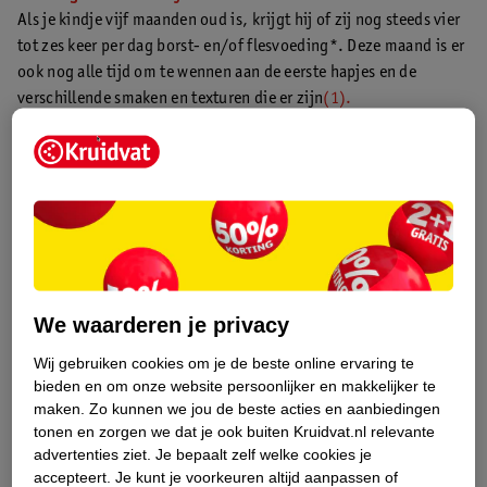
Als je kindje vijf maanden oud is, krijgt hij of zij nog steeds vier
tot zes keer per dag borst- en/of flesvoeding*. Deze maand is er
ook nog alle tijd om te wennen aan de eerste hapjes en de
verschillende smaken en texturen die er zijn
(1).
Voedingsschema baby: 6 maanden oud
Vanaf ongeveer zes maanden krijgt vaste voeding een steeds
belangrijkere rol naast borst- en/of opvolgmelk*. Je bouwt dit
stap voor stap op. Blijf verschillende smaken en structuren
aanbieden zodat je kindje leert eten en kauwen. Geef daarnaast
regelmatig water uit een beker
(1).
We waarderen je privacy
Leestip:
lees meer over het afbouwen van borstvoeding na 6
maanden.
Wij gebruiken cookies om je de beste online ervaring te
bieden en om onze website persoonlijker en makkelijker te
maken.
Zo kunnen we jou de beste acties en aanbiedingen
Voedingsschema baby: 7 maanden oud
tonen en zorgen we dat je ook buiten Kruidvat.nl relevante
Je baby wil steeds minder borstvoeding en/of opvolgmelk* en
advertenties ziet.
Je bepaalt zelf welke cookies je
de hapjes worden al echte maaltijden. Je kan je kindje meer dan
accepteert.
Je kunt je voorkeuren altijd aanpassen of