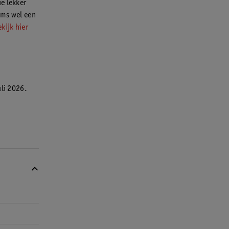
e lekker
oms wel een
kijk hier
uli 2026.