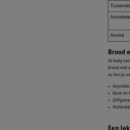
Tussend
Avondet
Avond
Brood e
Je baby van
brood met w
nu kan je o
Geprakte 
Kant-en-k
Zelfgema
Hüttenkä
Een lek