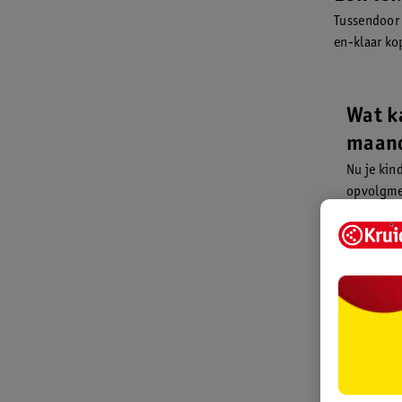
Tussendoor 
en-klaar ko
Wat k
maand
Nu je kin
opvolgmel
wennen aa
9 maanden
drinken g
deze nieu
slappe th
melk die 
zoet (fru
verpakkin
toegevoe