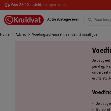
Voor 22:00 besteld, morgen in huis
Acties
Categorieën
Home
Advies
Voedingsschema 9 maanden: 3 maaltijden
Voedi
Je baby eet
per dag. Na
onderdeel 
eruitziet? J
Voeding
Je baby e
Borst- of