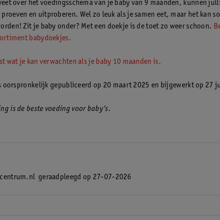
 weet over het voedingsschema van je baby van 9 maanden, kunnen julli
proeven en uitproberen. Wel zo leuk als je samen eet, maar het kan s
orden! Zit je baby onder? Met een doekje is de toet zo weer schoon.
Be
sortiment babydoekjes.
ast wat je kan verwachten als je baby 10 maanden is.
 is oorspronkelijk gepubliceerd op 20 maart 2025 en bijgewerkt op 27 j
ng is de beste voeding voor baby’s.
scentrum.nl
geraadpleegd op 27-07-2026