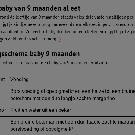
baby van 9 maanden al eet
 rond de leeftijd van 9 maanden steeds vaker drie vaste maaltijden per
rijgt je kindje meestal nog ongeveer drie melkvoedingen. Tussendoor 
r aanbieden. Zo leert je baby drinken uit een beker en krijgt hij of zij 
gen voldoende vocht binnen
(1).
gsschema baby 9 maanden
voedingsschema voor een baby van 9 maanden eruitzien:
nt
Voeding
Borstvoeding of opvolgmelk* en een halve tot één bruin
boterham met een dun laagje zachte margarine
oor
Fruit en water uit een beker
Een bruine boterham met een dun laagje zachte margar
borstvoeding of opvolgmelk*