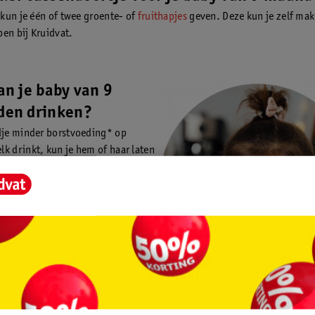
kun je één of twee groente- of
fruithapjes
geven. Deze kun je zelf mak
pen bij Kruidvat.
an je baby van 9
en drinken?
dje minder borstvoeding* op
k drinkt, kun je hem of haar laten
n ander drinken. Dat kan zelfs bij
 al uit een beker. Ook voor
eldt dat je kindje moet wennen aan
we ervaring. Die beker water of
ee is heel wat anders dan de zoete
hij/zij gewend is. Geef liever geen
it)sap of limonade, ook als er op de
g staat dat er geen suikers
gd zijn
(1).