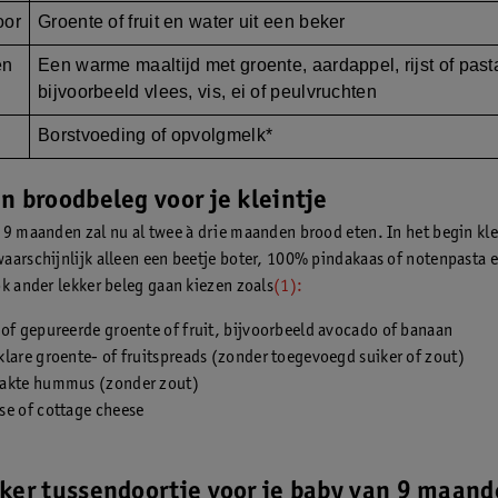
oor
Groente of fruit en water uit een beker
en
Een warme maaltijd met groente, aardappel, rijst of past
bijvoorbeeld vlees, vis, ei of peulvruchten
Borstvoeding of opvolgmelk*
n broodbeleg voor je kleintje
 9 maanden zal nu al twee à drie maanden brood eten. In het begin kle
aarschijnlijk alleen een beetje boter, 100% pindakaas of notenpasta 
ok ander lekker beleg gaan kiezen zoals
(1):
of gepureerde groente of fruit, bijvoorbeeld avocado of banaan
lare groente- of fruitspreads (zonder toegevoegd suiker of zout)
akte hummus (zonder zout)
se of cottage cheese
ker tussendoortje voor je baby van 9 maan