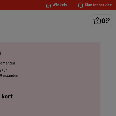
Winkels
Klantenservice
0
.
00
n
tmomenten
grijk
n 9 maanden
 kort