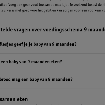
uiker. Voeg ook geen zout toe aan de maaltijd. Te veel zout belast de n
l suiker is niet goed voor het gebit en kan zorgen voor een voorkeur v
stelde vragen over voedingsschema 9 maan
flesjes geef je je baby van 9 maanden?
e 9 maanden is, zal hij of zij genoeg hebben aan drie keer borstvoedin
 per dag. Je kan nu beginnen met drie maaltijden per dag te geven.
een baby van 9 maanden eten?
 9 maanden is ga je langzaamaan drie maaltijden per dag geven naast 
g of opvolgmelk*. Eén van de maaltijden is een broodmaaltijd en de 
brood mag een baby van 9 maanden?
 een warme maaltijd.
Bekijk hier het voedingsschema voor je baby van
eeftijd eten veel baby's één boterham per dag, naast andere vaste voed
de behoefte van je kindje. Bekijk hier tips voor brood en beleg.
 samen eten