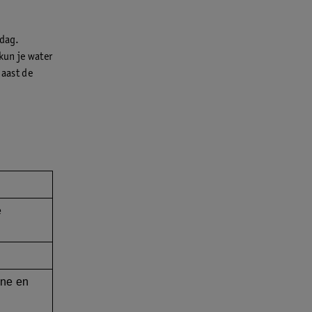
 dag.
kun je water
naast de
e
ine en