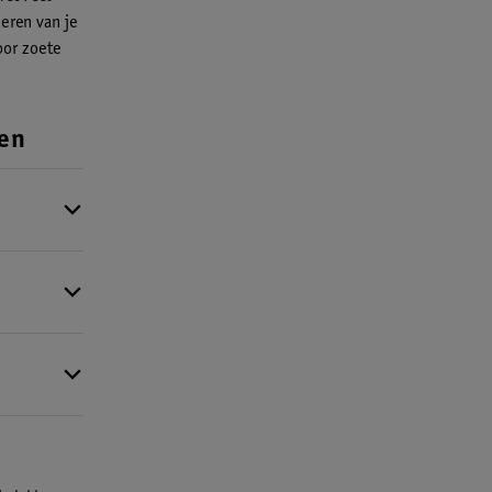
ieren van je
oor zoete
den
g of
de
andere
 9 maanden.
ing. Kijk