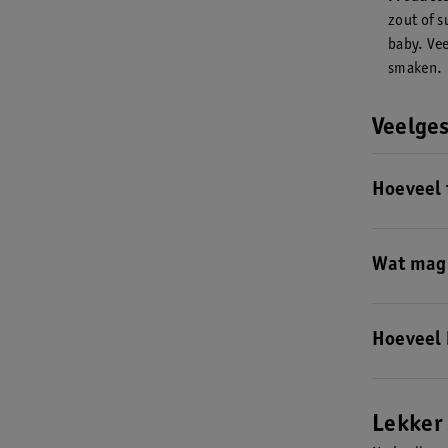
zout of s
baby. Vee
smaken.
Veelge
Hoeveel 
Als je kindj
opvolgmelk*
Wat mag 
Als je baby
borstvoedin
Hoeveel 
maaltijd is
Rond deze l
vooral naar 
Lekker