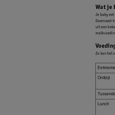
Wat je 
Je baby eet
Daarnaast k
uit een beke
melkvoedin
Voedin
Zo kan het 
Eetmome
Ontbijt
Tussend
Lunch