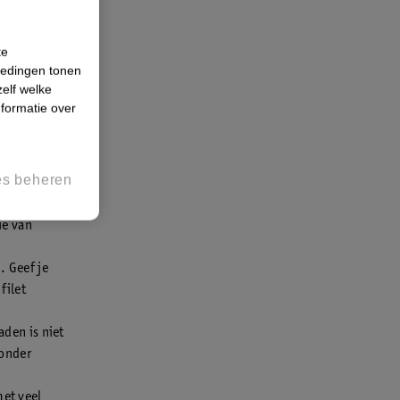
te
 om hem van
iedingen tonen
ter nog even
zelf welke
formatie over
eerste
es beheren
8 maanden
 vervangt de
ie van
. Geef je
filet
aden is niet
zonder
et veel