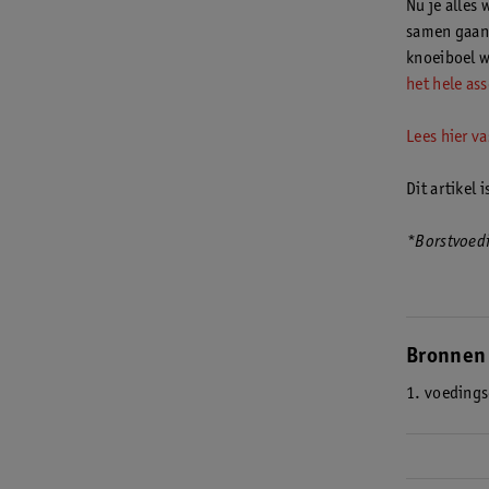
Nu je alles
samen gaan 
knoeiboel w
het hele as
Lees hier v
Dit artikel
*Borstvoedi
Bronnen
1. voeding