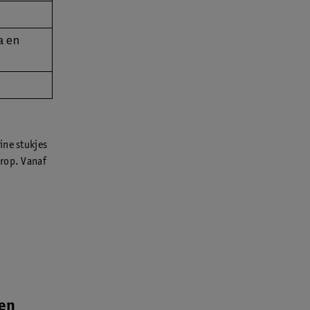
a en
ine stukjes
erop. Vanaf
den