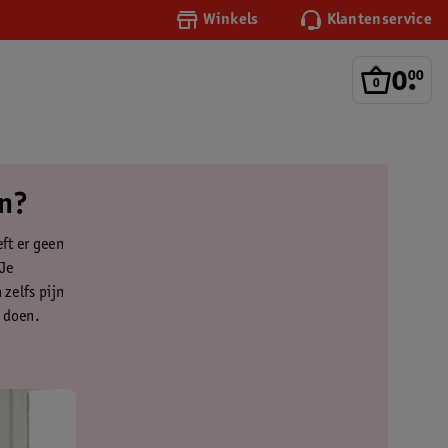
Winkels
Klantenservice
0
.
00
en?
ft er geen
 Je
 zelfs pijn
n doen.