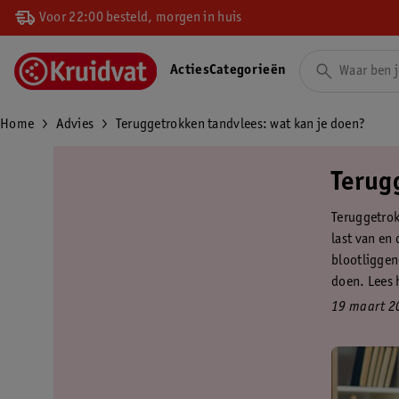
Voor 22:00 besteld, morgen in huis
Acties
Categorieën
Home
Advies
Teruggetrokken tandvlees: wat kan je doen?
Terug
Teruggetrok
last van en
blootliggend
doen. Lees 
19 maart 2