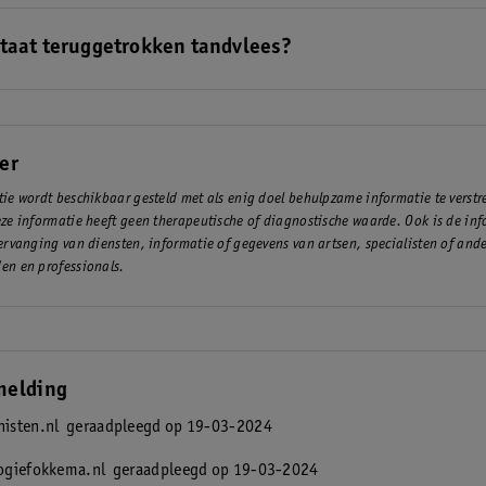
te raden een tandpasta te gebruiken voor gevoelige tanden, probeer bi
ax Tandvlees en Gevoeligheid Tandpasta
.
taat teruggetrokken tandvlees?
schillende oorzaken voor teruggetrokken tandvlees. Een van de belangr
 te hard poetsen en slechte mondhygiëne. Ook erfelijkheid kan een rol
er
ie wordt beschikbaar gesteld met als enig doel behulpzame informatie te verst
ze informatie heeft geen therapeutische of diagnostische waarde. Ook is de inf
ervanging van diensten, informatie of gegevens van artsen, specialisten of and
en en professionals.
melding
isten.nl
geraadpleegd op 19-03-2024
ogiefokkema.nl
geraadpleegd op 19-03-2024