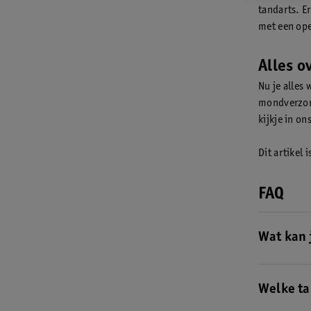
tandarts. E
met een ope
Alles o
Nu je alles 
mondverzor
kijkje in on
Dit artikel 
FAQ
Wat kan 
Als je tandv
kan wel voo
Welke ta
tandvlees
.