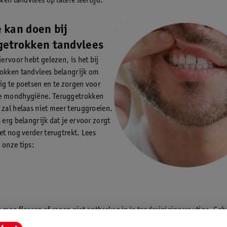
ken tandvlees op latere leeftijd.
 kan doen bij
getrokken tandvlees
iervoor hebt gelezen, is het bij
okken tandvlees belangrijk om
ig te poetsen en te zorgen voor
e mondhygiëne. Teruggetrokken
 zal helaas niet meer teruggroeien.
s erg belangrijk dat je ervoor zorgt
iet nog verder terugtrekt. Lees
 onze tips:
e mag flossen of ragen niet ontbreken in je tandreinigingsroutine. Geb
eeld de
Kruidvat was tandfloss
om de ruimtes tussen je tanden te reini