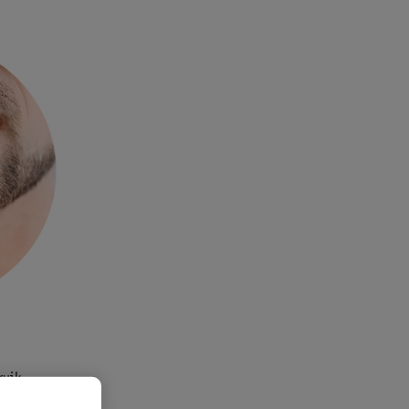
ruik
gen.