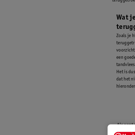
teruggetrok
Wat je
terug
Zoals je h
teruggetr
voorzicht
een goed
tandvlees
Het is du
dat het n
hieronder
Als eerst
bijvoorb