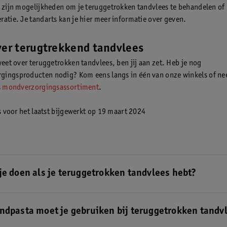
r zijn mogelijkheden om je teruggetrokken tandvlees te behandelen of 
ratie. Je tandarts kan je hier meer informatie over geven.
ver terugtrekkend tandvlees
weet over teruggetrokken tandvlees, ben jij aan zet. Heb je nog
gingsproducten nodig? Kom eens langs in één van onze winkels of n
s
mondverzorgingsassortiment
.
is voor het laatst bijgewerkt op 19 maart 2024
je doen als je teruggetrokken tandvlees hebt?
lees eenmaal teruggetrokken is, zal het zich niet makkelijk meer herst
rkomen dat het zich verder terugtrekt.
Lees hier onze tips bij terugge
ndpasta moet je gebruiken bij teruggetrokken tandv