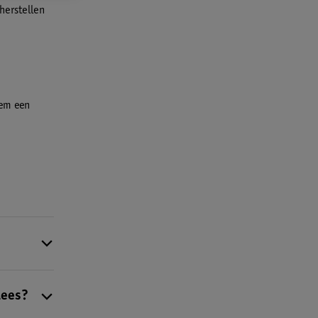
herstellen
eem een
ellen. Je
trokken
lees?