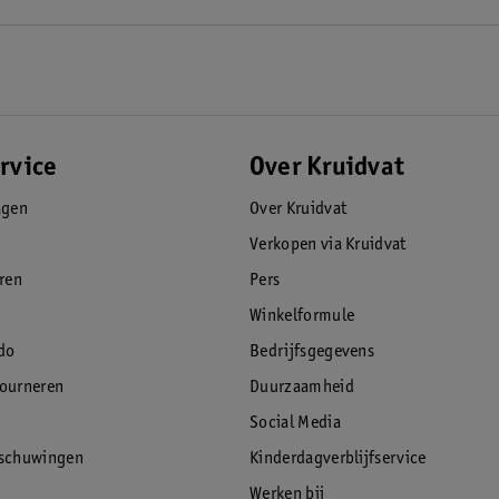
rvice
Over Kruidvat
agen
Over Kruidvat
Verkopen via Kruidvat
eren
Pers
Winkelformule
do
Bedrijfsgegevens
tourneren
Duurzaamheid
Social Media
rschuwingen
Kinderdagverblijfservice
Werken bij