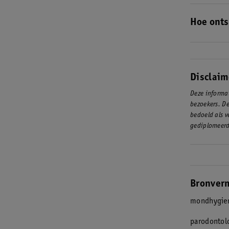
Het is aan 
de
Parodont
Hoe onts
Er zijn ver
oorzaken is
Disclaim
Deze informat
bezoekers. De
bedoeld als v
gediplomeerd
Bronver
mondhygien
parodontol