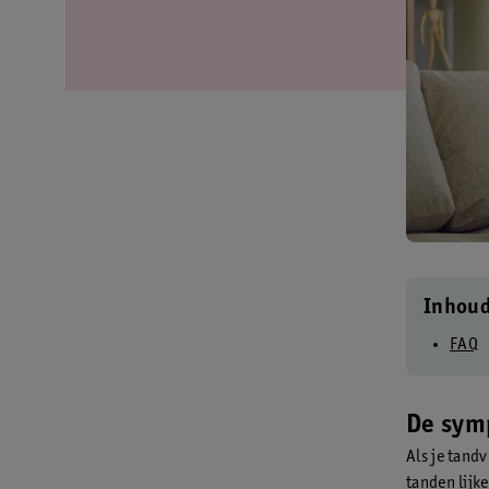
Inhou
FAQ
De sym
Als je tand
tanden lijke