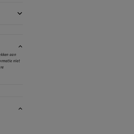
jvoorbeeld
ijkste
 spelen.
rekken aan
ormatie niet
ere