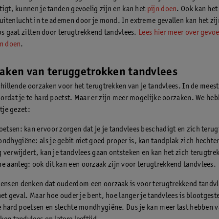
tigt, kunnen je tanden gevoelig zijn en kan het
pijn doen
. Ook kan het 
itenlucht in te ademen door je mond. In extreme gevallen kan het zijn
los gaat zitten door terugtrekkend tandvlees.
Lees hier meer over gevo
an doen
.
zaken van teruggetrokken tandvlees
schillende oorzaken voor het terugtrekken van je tandvlees. In de mees
ordat je te hard poetst. Maar er zijn meer mogelijke oorzaken. We he
jtje gezet:
oetsen: kan ervoor zorgen dat je je tandvlees beschadigt en zich terug
ndhygiëne: als je gebit niet goed proper is, kan tandplak zich hechten.
ig verwijdert, kan je tandvlees gaan ontsteken en kan het zich terugtre
e aanleg: ook dit kan een oorzaak zijn voor terugtrekkend tandvlees.
sen denken dat ouderdom een oorzaak is voor terugtrekkend tandvle
het geval. Maar hoe ouder je bent, hoe langer je tandvlees is blootgest
e hard poetsen en slechte mondhygiëne. Dus je kan meer last hebben 