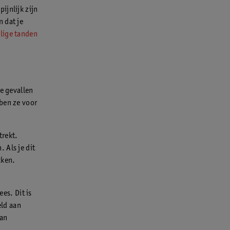
pijnlijk zijn
 dat je
elige tanden
te gevallen
bben ze voor
trekt.
 Als je dit
kken.
es. Dit is
eld aan
van