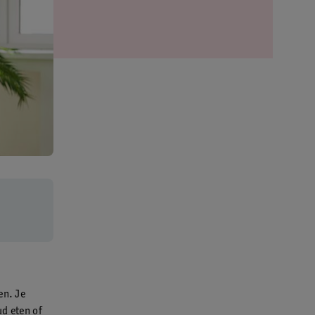
en. Je
ud eten of