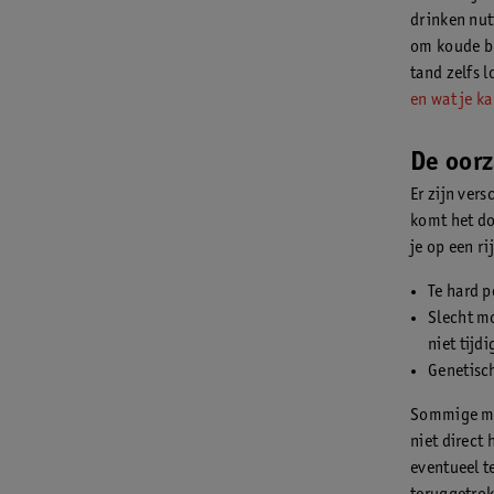
drinken nut
om koude bu
tand zelfs 
en wat je k
De oor
Er zijn ver
komt het do
je op een ri
Te hard p
Slecht mo
niet tijd
Genetisch
Sommige men
niet direct 
eventueel t