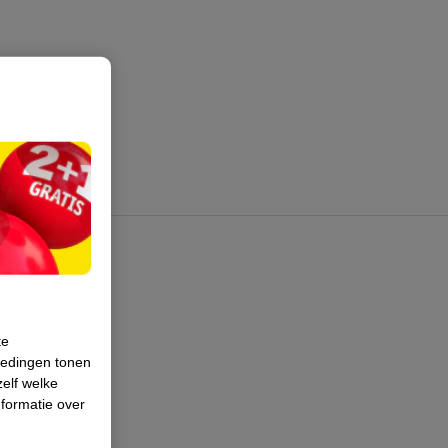
te
iedingen tonen
zelf welke
formatie over