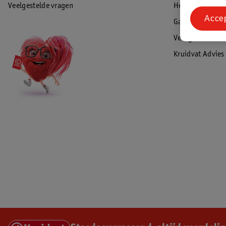
Veelgestelde vragen
Herroepen & re
Acce
Garantie
Veiligheidswaa
Kruidvat Advies