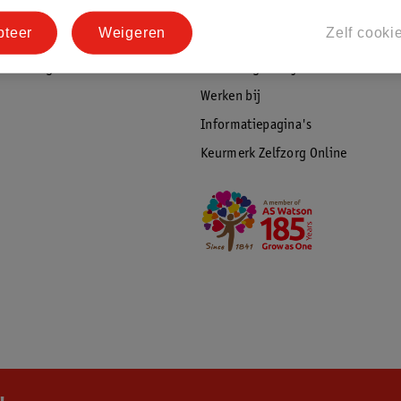
tourneren
Duurzaamheid
pteer
Weigeren
Zelf cooki
Social Media
rschuwingen
Kinderdagverblijfservice
Werken bij
Informatiepagina's
Keurmerk Zelfzorg Online