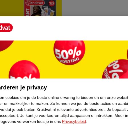
rvice
Over Kruidvat
agen
Over Kruidvat
rderen je privacy
Verkopen via Kruidvat
ken cookies om je de beste online ervaring te bieden en om onze websi
er en makkelijker te maken.
Zo kunnen we jou de beste acties en aanb
eren
Pers
e dat je ook buiten Kruidvat.nl relevante advertenties ziet.
Je bepaalt 
Winkelformule
accepteert.
Je kunt je voorkeuren altijd aanpassen of intrekken.
Meer in
gegevens verwerken lees je in ons
Privacybeleid
.
do
Bedrijfsgegevens