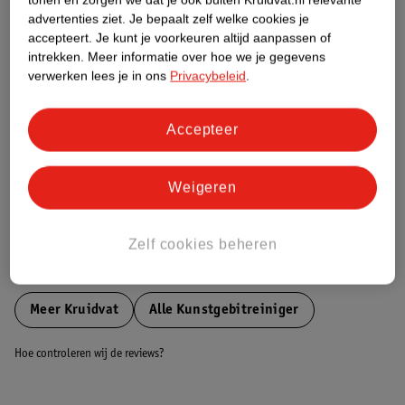
Etiketinformatie
advertenties ziet.
Je bepaalt zelf welke cookies je
accepteert.
Je kunt je voorkeuren altijd aanpassen of
intrekken.
Meer informatie over hoe we je gegevens
Nature Impact Score
verwerken lees je in ons
Privacybeleid
.
Dit product heeft (nog) geen Nature
Impact Score.
Accepteer
Meer informatie
Weigeren
Bestel & Bezorginformatie
Zelf cookies beheren
Bekijk ook
Meer
Kruidvat
Alle Kunstgebitreiniger
Hoe controleren wij de reviews?