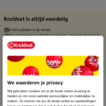
Kruidvat is altijd voordelig
Gratis ophalen in de winkel
Op werkdagen voor 22:00 uur besteld, volgende dag in huis
Gratis thuisbezorgd vanaf 50.00
Gratis retourneren binnen 30 dagen
Gratis punten met je Kruidvat kaart
We waarderen je privacy
Over dit product
Wij gebruiken cookies om je de beste online ervaring te
Productinformatie
bieden en om onze website persoonlijker en makkelijker te
maken.
Zo kunnen we jou de beste acties en aanbiedingen
tonen en zorgen we dat je ook buiten Kruidvat.nl relevante