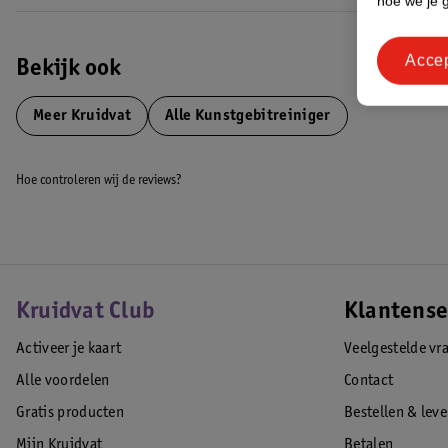
hoe we je 
Acce
Bekijk ook
Meer
Kruidvat
Alle Kunstgebitreiniger
Hoe controleren wij de reviews?
Kruidvat Club
Klantense
Activeer je kaart
Veelgestelde vr
Alle voordelen
Contact
Gratis producten
Bestellen & lev
Mijn Kruidvat
Betalen