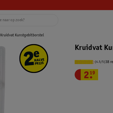
Kruidvat Kunstgebitborstel
Kruidvat Ku
38 r
(4.5/5)
2
.
19