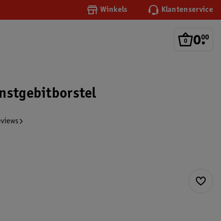
Winkels
Klantenservice
0
.
00
nstgebitborstel
eviews