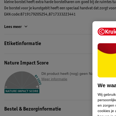
kleine borstel heeft extra harde borstelharen om goed bij de ruimtes t
De borstel voor je kunstgebit heeft een speciaal handvat dat zorgt voo
EAN code:8719179205254,8717333223441
Lees meer
Etiketinformatie
Nature Impact Score
Dit product heeft (nog) geen Nature Impact S
Meer informatie
We waa
Wij gebrui
persoonlijk
en zorgen w
Bestel & Bezorginformatie
cookies je 