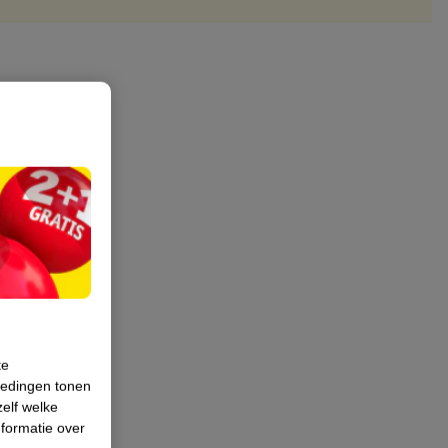
te
iedingen tonen
zelf welke
formatie over