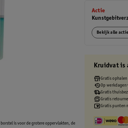
Actie
Kunstgebitverz
Bekijk alle act
Kruidvat is 
Gratis ophalen
Op werkdagen v
Gratis thuisbe
Gratis retourn
Gratis punten 
 borstel is voor de grotere oppervlakten, de