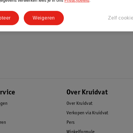
gegevens verwerken lees je in ons
Privacybeleid
.
pteer
Weigeren
Zelf cooki
rvice
Over Kruidvat
agen
Over Kruidvat
Verkopen via Kruidvat
eren
Pers
Winkelformule