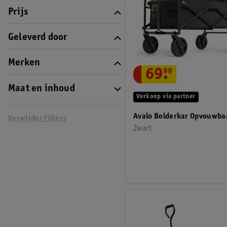
Prijs
Geleverd door
Merken
69
.
99
Maat en inhoud
Verkoop via partner
Avalo Bolderkar Opvouwba
Verwijder filters
Zwart