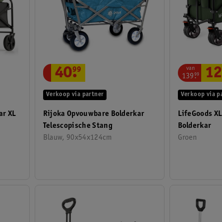
van
40
.
99
12
139
.
99
Verkoop via partner
Verkoop via p
Rijoka Opvouwbare Bolderkar
LifeGoods X
ar XL
Telescopische Stang
Bolderkar
Blauw, 90x54x124cm
Groen