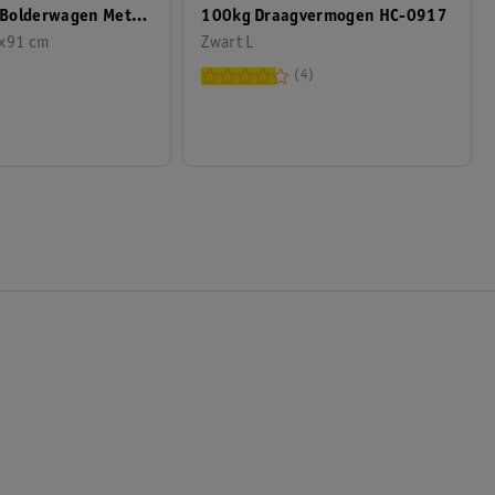
100kg Draagvermogen HC-0917
Bolderwagen Met
Zwart L
r Het Strand Blauw
9x91 cm
4