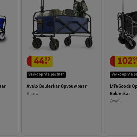
102
.
9
44
.
99
Verkoop via p
Verkoop via partner
aar
LifeGoods O
Avalo Bolderkar Opvouwbaar
Bolderkar
Blauw
Zwart