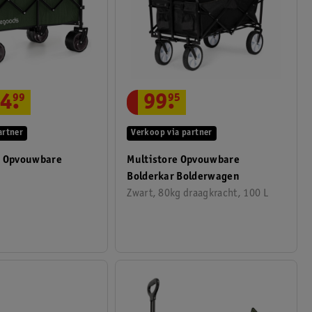
4
.
99
99
.
95
artner
Verkoop via partner
L Opvouwbare
Multistore Opvouwbare
Bolderkar Bolderwagen
Zwart, 80kg draagkracht, 100 L