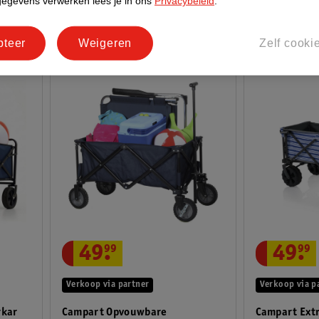
gegevens verwerken lees je in ons
Privacybeleid
.
pteer
Weigeren
Zelf cooki
49
.
99
49
.
99
Verkoop via partner
Verkoop via p
rkar
Campart Opvouwbare
Campart Extr