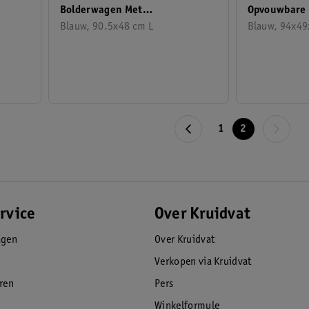
Bolderwagen Met
Opvouwbare 
Harmonicaframe 70 Kg
Blauw, 90.5x48 cm L
Laadklep Voo
Blauw, 94x4
1
2
rvice
Over Kruidvat
agen
Over Kruidvat
Verkopen via Kruidvat
eren
Pers
Winkelformule