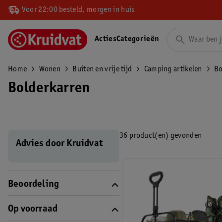
Voor 22:00 besteld, morgen in huis
Acties
Categorieën
Home
Wonen
Buiten en vrije tijd
Camping artikelen
Bo
Bolderkarren
36 product(en) gevonden
Advies door Kruidvat
Beoordeling
Op voorraad