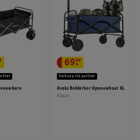
9
69
.
99
artner
Verkoop via partner
pvouwbare
Avalo Bolderkar Opvouwbaar XL
Blauw