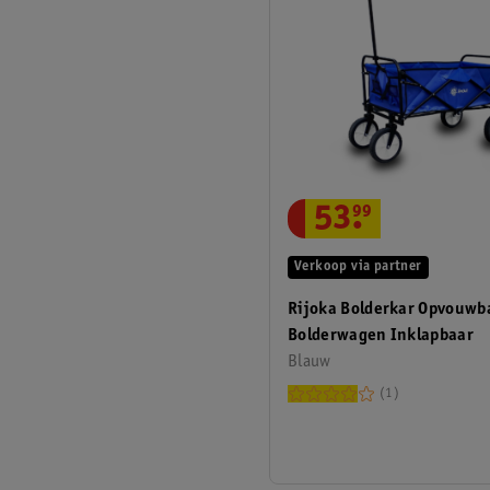
53
.
99
Verkoop via partner
Rijoka Bolderkar Opvouwb
Bolderwagen Inklapbaar
Blauw
1