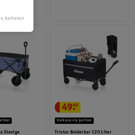
es beheren
49
.
99
Verkoop via partner
artner
Tristar Bolderkar 120 Liter
a Stevige