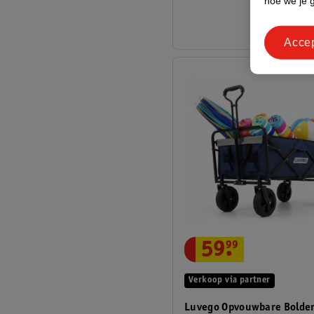
hoe we je 
Acce
59
.
99
Verkoop via partner
Luvego Opvouwbare Bolde