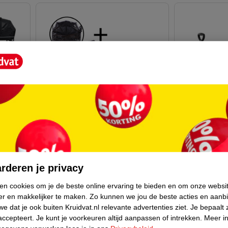
van
12
229
.
99
139
.
99
Verkoop via p
Verkoop via partner
rderen je privacy
LifeGoods X
Go
Cabino Waggie Met Regenhoes
ken cookies om je de beste online ervaring te bieden en om onze websi
er en makkelijker te maken.
Zo kunnen we jou de beste acties en aanb
Bolderkar
Taupe
e dat je ook buiten Kruidvat.nl relevante advertenties ziet.
Je bepaalt 
Zwart
accepteert.
Je kunt je voorkeuren altijd aanpassen of intrekken.
Meer in