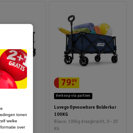
79
.
99
2
.
99
Verkoop via partner
artner
Luvego Opvouwbare Bolderkar
XL Opvouwbare
te
iedingen tonen
100KG
zelf welke
Blauw, 100kg draagkracht, 0 - 20
formatie over
KG