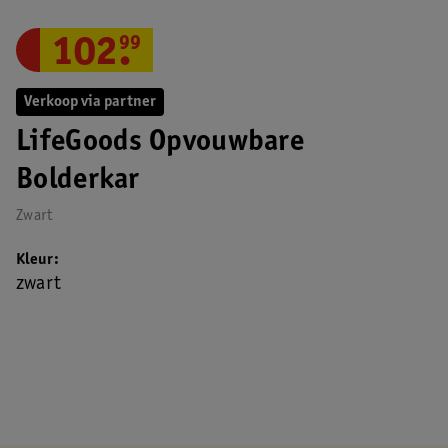
102
.
99
Verkoop via partner
LifeGoods Opvouwbare
Bolderkar
Zwart
Kleur
zwart