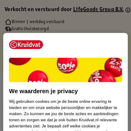
Verkocht en verstuurd door
LifeGoods Group B.V.
Binnen 1 werkdag verstuurd
Gratis thuisbezorgd
Gratis retourneren via verkooppartner.
Gratis punten met je Kruidvat kaart
Over dit product
We waarderen je privacy
Productinformatie
Wij gebruiken cookies om je de beste online ervaring te
bieden en om onze website persoonlijker en makkelijker te
Etiketinformatie
maken.
Zo kunnen we jou de beste acties en aanbiedingen
tonen en zorgen we dat je ook buiten Kruidvat.nl relevante
advertenties ziet.
Je bepaalt zelf welke cookies je
Nature Impact Score