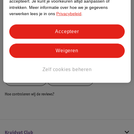
accepteert.
Je kunt je voorkeuren altijd aanpassen of
intrekken.
Meer informatie over hoe we je gegevens
Dit product heeft (nog) geen Nature
verwerken lees je in ons
Privacybeleid
.
Impact Score.
Meer informatie
Accepteer
Bestel & Bezorginformatie
Weigeren
Bekijk ook
Zelf cookies beheren
Meer
LifeGoods
Alle Bolderkarren
Hoe controleren wij de reviews?
Kruidvat Club