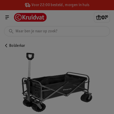
Voor 22:00 besteld, morgen in huis
0
.
00
Bolderkar