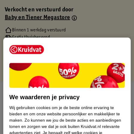
Verkocht en verstuurd door
Baby en Tiener Megastore
Binnen 1 werkdag verstuurd
Gratis thuisbezorgd
Gratis retourneren via verkooppartner.
Gratis punten met je Kruidvat kaart
Over dit product
We waarderen je privacy
Productinformatie
Wij gebruiken cookies om je de beste online ervaring te
bieden en om onze website persoonlijker en makkelijker te
maken.
Zo kunnen we jou de beste acties en aanbiedingen
Etiketinformatie
tonen en zorgen we dat je ook buiten Kruidvat.nl relevante
advertenties ziet.
Je bepaalt zelf welke cookies je