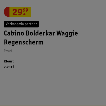
29
.
99
Verkoop via partner
Cabino Bolderkar Waggie
Regenscherm
Zwart
Kleur
zwart