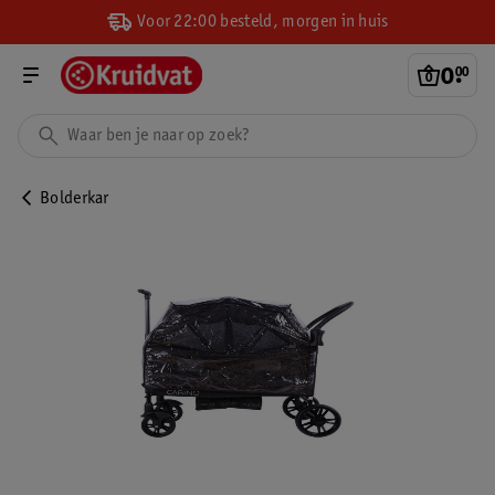
Voor 22:00 besteld, morgen in huis
0
.
00
Bolderkar