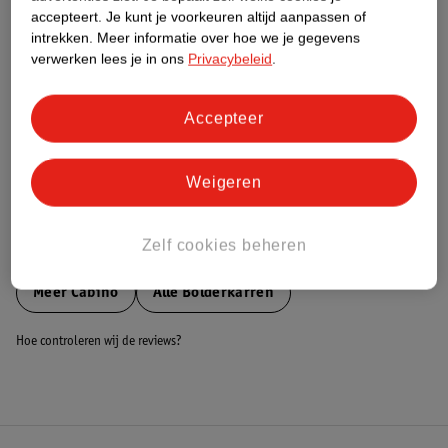
accepteert.
Je kunt je voorkeuren altijd aanpassen of
Nature Impact Score
intrekken.
Meer informatie over hoe we je gegevens
Dit product heeft (nog) geen Nature
verwerken lees je in ons
Privacybeleid
.
Impact Score.
Meer informatie
Accepteer
Bestel & Bezorginformatie
Weigeren
Zelf cookies beheren
Bekijk ook
Meer
Cabino
Alle Bolderkarren
Hoe controleren wij de reviews?