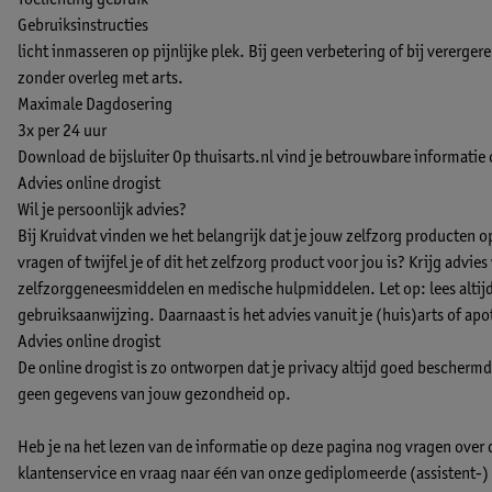
Toelichting gebruik
Gebruiksinstructies
licht inmasseren op pijnlijke plek. Bij geen verbetering of bij vererge
zonder overleg met arts.
Maximale Dagdosering
3x per 24 uur
Download de bijsluiter
Op thuisarts.nl vind je betrouwbare informatie
Advies online drogist
Wil je persoonlijk advies?
Bij Kruidvat vinden we het belangrijk dat je jouw zelfzorg producten 
vragen of twijfel je of dit het zelfzorg product voor jou is? Krijg advie
zelfzorggeneesmiddelen en medische hulpmiddelen. Let op: lees altijd 
gebruiksaanwijzing. Daarnaast is het advies vanuit je (huis)arts of apo
Advies online drogist
De online drogist is zo ontworpen dat je privacy altijd goed beschermd b
geen gegevens van jouw gezondheid op.
Heb je na het lezen van de informatie op deze pagina nog vragen over
klantenservice en vraag naar één van onze gediplomeerde (assistent