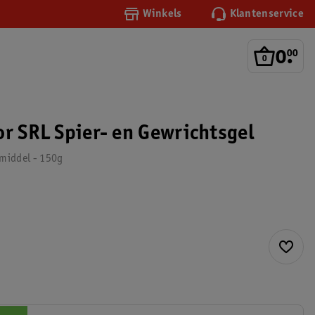
Winkels
Klantenservice
0
.
00
or SRL Spier- en Gewrichtsgel
middel - 150g