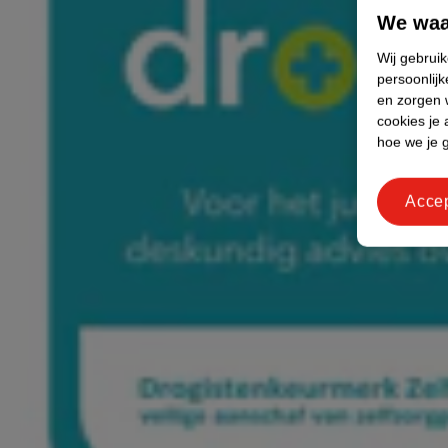
We waa
Wij gebrui
persoonlijk
en zorgen w
cookies je 
hoe we je 
Acce