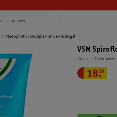
VSM Spiroflor SRL Spier- en Gewrichtsgel
VSM Spirofl
Homeopathisch genees
18
.
39