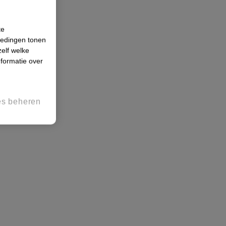
te
iedingen tonen
zelf welke
formatie over
es beheren