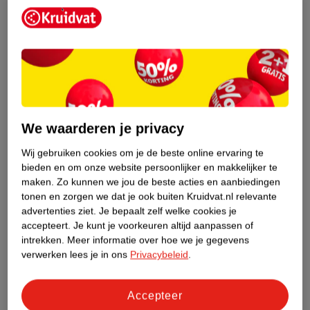
feestdagen gesloten.
Onze livechat
is bereikbaar van maandag t/m
vrijdag van 9.00 uur tot 17.30 uur. Weekenden en feestdagen
gesloten. Wij adviseren niet verder te gaan met de bestelling van
geneesmiddelen wanneer je vragen nog onbeantwoord zijn.
Gecertificeerde winkels en webshops met de Groene Plus doen er
alles aan om hun klanten juist en deskundig te adviseren over
zelfzorggeneesmiddelen. Het kan altijd gebeuren dat je een klacht
We waarderen je privacy
hebt over onze advisering. Wij horen dat graag om onze service te
verbeteren, ,
neem dan contact op met onze klantenservice.
We
Wij gebruiken cookies om je de beste online ervaring te
helpen je graag!
bieden en om onze website persoonlijker en makkelijker te
maken.
Zo kunnen we jou de beste acties en aanbiedingen
tonen en zorgen we dat je ook buiten Kruidvat.nl relevante
advertenties ziet.
Je bepaalt zelf welke cookies je
accepteert.
Je kunt je voorkeuren altijd aanpassen of
intrekken.
Meer informatie over hoe we je gegevens
verwerken lees je in ons
Privacybeleid
.
Accepteer