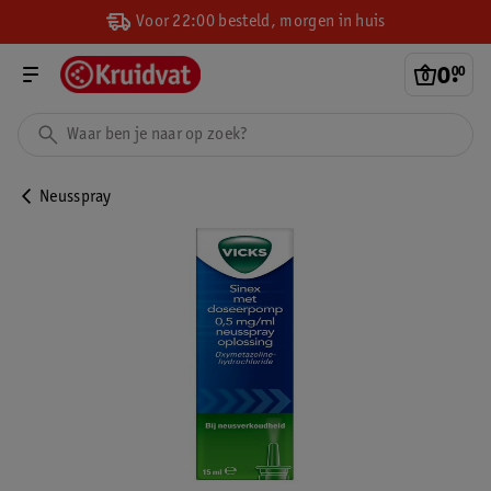
Voor 22:00 besteld, morgen in huis
0
.
00
Neusspray