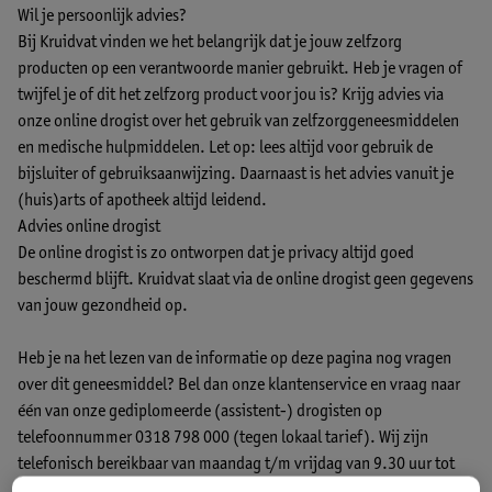
Wil je persoonlijk advies?
Bij Kruidvat vinden we het belangrijk dat je jouw zelfzorg
producten op een verantwoorde manier gebruikt. Heb je vragen of
twijfel je of dit het zelfzorg product voor jou is? Krijg advies via
onze online drogist over het gebruik van zelfzorggeneesmiddelen
en medische hulpmiddelen. Let op: lees altijd voor gebruik de
bijsluiter of gebruiksaanwijzing. Daarnaast is het advies vanuit je
(huis)arts of apotheek altijd leidend.
Advies online drogist
De online drogist is zo ontworpen dat je privacy altijd goed
beschermd blijft. Kruidvat slaat via de online drogist geen gegevens
van jouw gezondheid op.
Heb je na het lezen van de informatie op deze pagina nog vragen
over dit geneesmiddel? Bel dan onze klantenservice en vraag naar
één van onze gediplomeerde (assistent-) drogisten op
telefoonnummer 0318 798 000 (tegen lokaal tarief). Wij zijn
telefonisch bereikbaar van maandag t/m vrijdag van 9.30 uur tot
17.30 uur en zaterdag van 13.00 uur tot 17.00 uur. Op zon- en